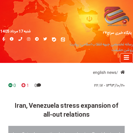
شنبه 17 مرداد 1405
پایگاه خبری سراج۲۴
رسانه تخصصی جبهه انقلاب اسلامی؛ روایت
روشن حقیقت
english news
0
1
0
۱۳۹۳/۱۰/۲۰ - ۲۲:۱۷
Iran, Venezuela stress expansion of
all-out relations