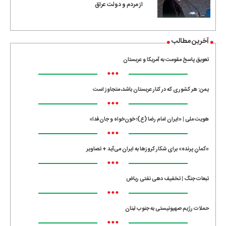
از مردم و دولت عراق
آخرین مطالب
تعویق پاسخ مقومت به آمریکا و عربستان
•••
یمن: هر کشوری که در کنار عربستان باشد، متجاوز است
•••
هویت ملی | «ایران امام رضا (ع)؛ خون‌خواه و جان‌فدا»
•••
«کمانِ پرنده» برای شکار کروزها به ایران می‌آید + تصاویر
•••
تبعات جنگ | تخفیف دهی نفتی ریاض
•••
حملات رژیم صهیونیستی به جنوب لبنان
•••