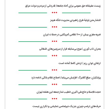
زیست عفیفانه حق عمومی برای آحاد جامعه/ قدردانی از مردم و دولت عراق
•••
انتشار متن اولیۀ طرح راهبردی مدیریت تنگه هرمز
•••
ضربه مغزی بیش از ۷۰۰ نظامی آمریکایی در حملات ایران
•••
بحران تاب آوری | موج بی‌سابقه فرار از سرزمین‌های اشغالی
•••
ارتقای توان رزم | ارتش کاملا آماده است
•••
پزشکیان: مبلغ کالابرگ افزایش می‌یابد/ اصلاح نظام بانکی ادامه دارد
•••
حجت‌الاسلام حاج‌علی‌اکبری خطیب نماز جمعه این هفته تهران
•••
حرف‌های ترامپ چیزی جز یک دیپلماسی نمایشی و تکراری نیست