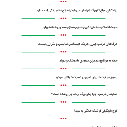
•••
پزشکیان: مبلغ کالابرگ افزایش می‌یابد/ اصلاح نظام بانکی ادامه دارد
•••
حجت‌الاسلام حاج‌علی‌اکبری خطیب نماز جمعه این هفته تهران
•••
حرف‌های ترامپ چیزی جز یک دیپلماسی نمایشی و تکراری نیست
•••
حمله به مواضع مزدوران سعودی با موشک و پهپاد
•••
بسیج ظرفیت‌ها برای تعیین وضعیت خلبانان سوخو
•••
استیصال ترامپ | چرا زمان،برگ برنده ایران شده است؟
•••
کوچ بازیگران از شبکه خانگی به سیما
•••