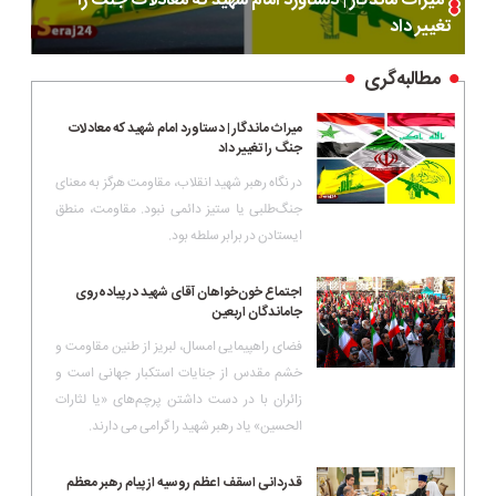
میراث ماندگار | دستاورد امام شهید که معادلات جنگ را
تغییر داد
مطالبه‌گری
میراث ماندگار | دستاورد امام شهید که معادلات
جنگ را تغییر داد
در نگاه رهبر شهید انقلاب، مقاومت هرگز به معنای
جنگ‌طلبی یا ستیز دائمی نبود. مقاومت، منطق
ایستادن در برابر سلطه بود.
اجتماع خون‌خواهان آقای شهید در پیاده‌روی
جاماندگان اربعین
فضای راهپیمایی امسال، لبریز از طنین مقاومت و
خشم مقدس از جنایات استکبار جهانی است و
زائران با در دست داشتن پرچم‌های «یا لثارات
الحسین» یاد رهبر شهید را گرامی می دارند.
قدردانی اسقف اعظم روسیه از پیام رهبر معظم