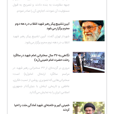
جبهه مقاومت به بنده دادند و تصریح به قبول
مسئولیت آن نمودند، اجازه‌ی آن را صادر نمودم‌.
آیین تشییع پیکر رهبر شهید انقلاب در دهه دوم
محرم برگزار می‌شود
شهردار تهران گفت: آیین تشییع پیکر رهبر شهید
انقلاب در دهه دوم محرم برگزار می‌شود.
نگاهی به ۳۶ سال سخنرانی امام شهید در سالگرد
رحلت حضرت امام خمینی(ره)
مروری بر گزیده‌ای از ۳۶ سخنرانی رهبر شهید در
مراسم سالگرد ارتحال امام(ره) است؛
سخنرانی‌هایی که تصویری روشن از نسبت فکری،
عاطفی و تاریخی ایشان با بنیان‌گذار جمهوری
اسلامی ایران را به نمایش می‌گذارد.
خمینی کبیر و خامنه‌ای شهید آمادگی ملت را احیا
کردند