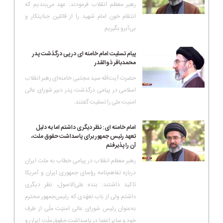
رهبر معظم انقلاب فرمودند: عهد می‌بندیم که
انتقام خون امام شهید را از قاتلین جنایتکار و
بی‌آبرو بگیریم
پیام تسلیت امام خامنه ای در پی درگذشت پدر
محمدباقر ذوالقدر
حضرت آیت‌الله سید مجتبی خامنه‌ای رهبر انقلاب
اسلامی در پیامی درگذشت پدر دبیر شورای عالی
امنیت ملی را تسلیت گفتند.
امام خامنه ای: نظر دیگری داشتم اما به دلیل
تعهد رئیس جمهور برای پاسداشت حقوق ملت،
آن را پذیرفتم
رهبر معظم انقلاب در پیامی خطاب به ملت ایران
درباره تفاهم‌نامه رؤسای جمهوری ایران و آمریکا
تاکید داشتند: بنده علی‌الاصول، نظر دیگری
داشتم ولی از باب تعهّدی که رئیس‌جمهور محترم
به‌عنوان رئیس شورای عالی امنیّت ملّی از طرف
خود و سایر اعضا در پاسداشت حقوق ملّت ایران و