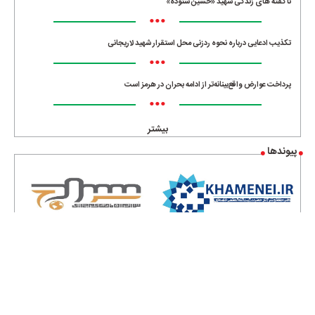
ناگفته های زندگی شهید «حسین ستوده»
•••
تکذیب ادعایی درباره نحوه ردزنی محل استقرار شهید لاریجانی
•••
پرداخت عوارض واقع‌بینانه‌تر از ادامه بحران در هرمز است
•••
بیشتر
پیوندها