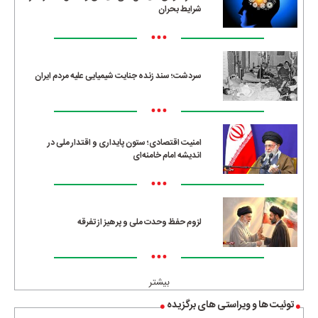
شرایط بحران
•••
سردشت؛ سند زنده جنایت شیمیایی علیه مردم ایران
•••
امنیت اقتصادی؛ ستون پایداری و اقتدار ملی در
اندیشه امام خامنه‌ای
•••
لزوم حفظ وحدت ملی و پرهیز از تفرقه
•••
بیشتر
توئیت ها و ویراستی های برگزیده