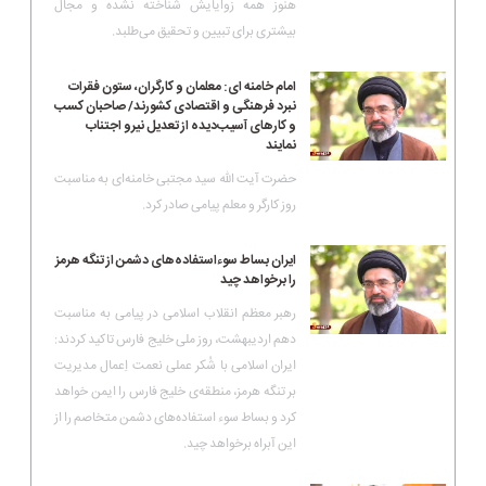
هنوز همه زوایایش شناخته نشده و مجال
بیشتری برای تبیین و تحقیق می‌طلبد.
امام خامنه ای: معلمان و کارگران، ستون فقرات
نبرد فرهنگی و اقتصادی کشورند/ صاحبان کسب
و کارهای آسیب‌دیده از تعدیل نیرو اجتناب
نمایند
حضرت آیت الله سید مجتبی خامنه‌ای به مناسبت
روز کارگر و معلم پیامی صادر کرد.
ایران بساط سوءاستفاده‌های دشمن از تنگه هرمز
را برخواهد چید
رهبر معظم انقلاب اسلامی در پیامی به مناسبت
دهم اردیبهشت، روز ملی خلیج فارس تاکید کردند:
ایران اسلامی با شُکر عملی نعمت اِعمال مدیریت
بر تنگه هرمز، منطقه‌ی خلیج فارس را ایمن خواهد
کرد و بساط سوء استفاده‌های دشمن متخاصم را از
این آبراه برخواهد چید.