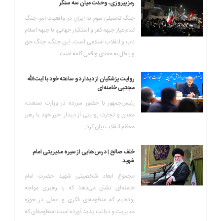
رمز پیروزی، وحدت میان سه سنگر
جنگ تحمیلی سوم به ایران در واقعیت امر، جنگ
تمام عیار جبهه کفر و استکبار جهانی، با جبهه اسلام
ناب و انقلاب اسلامی است. این جنگ، جنگ حق
و باطل به معنای واقعی کلمه است.
روایت پزشکیان از دیدار دو ساعته خود با آیت‌الله
مجتبی خامنه‌ای
رئیس‌جمهور با حضور سرزده در وزارت صنعت،
معدن و تجارت روایتی از دیدار اخیر خود با رهبر
معظم انقلاب بیان کرد.
خلف صالح | درس‌هایی از سیره مدیریتی امام
شهید
مجموع ابعاد شخصیتی شهید حضرت امام
خامنه‌ای نشان می‌دهد که با رهبری مواجه
بوده‌ایم که منظومه‌ای فکری و عملی در حوزه
مدیریت و دیانت پدید آورده است؛ منظومه‌ای که