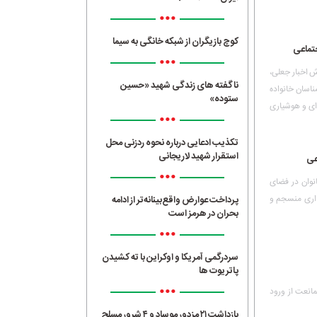
•••
کوچ بازیگران از شبکه خانگی به سیما
تماعی
•••
ش اخبار جعلی،
ناگفته های زندگی شهید «حسین
اسان خانواده
ستوده»
‌ای و هوشیاری
•••
تکذیب ادعایی درباره نحوه ردزنی محل
استقرار شهید لاریجانی
عی
•••
وان در فضای
ذاری منسجم و
پرداخت عوارض واقع‌بینانه‌تر از ادامه
بحران در هرمز است
•••
سردرگمی آمریکا و اوکراین با ته کشیدن
پاتریوت ها
•••
انعت از ورود
بازداشت ۲۱ مزدور موساد و ۴ شرور مسلح