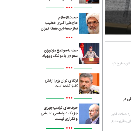
•••
حجت‌الاسلام
حاج‌علی‌اکبری خطیب
نماز جمعه این هفته تهران
•••
حمله به مواضع مزدوران
سعودی با موشک و پهپاد
دکان مطرح کرد
•••
ارتقای توان رزم | ارتش
کاملا آماده است
•••
ی در
حرف‌های ترامپ چیزی
جز یک دیپلماسی نمایشی
ره حملات اخیر
و تکراری نیست
بی دقیق منابع
•••