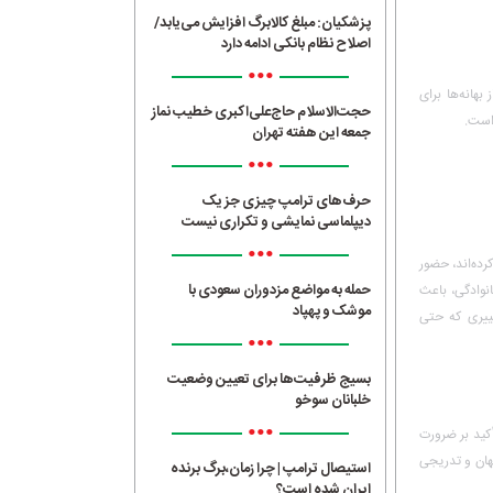
پزشکیان: مبلغ کالابرگ افزایش می‌یابد/
اصلاح نظام بانکی ادامه دارد
•••
بهانه‌ها برای
حجت‌الاسلام حاج‌علی‌اکبری خطیب نماز
است.
جمعه این هفته تهران
•••
حرف‌های ترامپ چیزی جز یک
دیپلماسی نمایشی و تکراری نیست
•••
کرده‌اند، حضور
حمله به مواضع مزدوران سعودی با
انوادگی، باعث
موشک و پهپاد
غییری که حتی
•••
بسیج ظرفیت‌ها برای تعیین وضعیت
خلبانان سوخو
•••
أکید بر ضرورت
نهان و تدریجی
استیصال ترامپ | چرا زمان،برگ برنده
ایران شده است؟