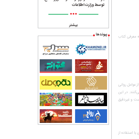
توسط وزارت اطلاعات
•••
بیشتر
پیوندها
خبری سراج24 قصد داریم به معرفی کتاب
ز عوامل روانی
‌کنند. در این
ست و غیردقیق
با استفاده از