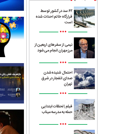
۶۲ سد در کشور توسط
قرارگاه خاتم احداث شده
است
•••
نیمی از سفرهای اربعین از
مرز مهران انجام می‌شود
•••
احتمال شنیده‌شدن
صدای انفجار در شرق
تهران
•••
فیلم | لحظات ابتدایی
حمله به مدرسه میناب
•••