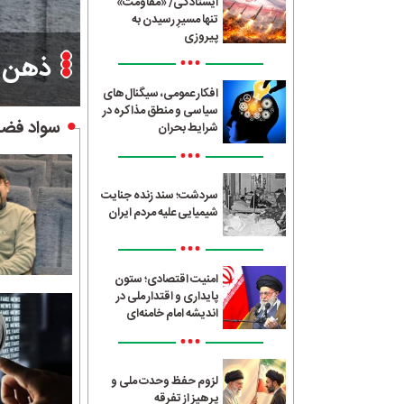
ایستادگی/ «مقاومت»
تنها مسیرِ رسیدن به
پیروزی
ذهن ک
•••
افکار عمومی، سیگنال‌های
سیاسی و منطق مذاکره در
سواد فضا
شرایط بحران
•••
سردشت؛ سند زنده جنایت
شیمیایی علیه مردم ایران
•••
امنیت اقتصادی؛ ستون
پایداری و اقتدار ملی در
اندیشه امام خامنه‌ای
•••
لزوم حفظ وحدت ملی و
پرهیز از تفرقه