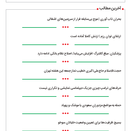
آخرین مطالب
بحران تاب آوری | موج بی‌سابقه فرار از سرزمین‌های اشغالی
•••
ارتقای توان رزم | ارتش کاملا آماده است
•••
پزشکیان: مبلغ کالابرگ افزایش می‌یابد/ اصلاح نظام بانکی ادامه دارد
•••
حجت‌الاسلام حاج‌علی‌اکبری خطیب نماز جمعه این هفته تهران
•••
حرف‌های ترامپ چیزی جز یک دیپلماسی نمایشی و تکراری نیست
•••
حمله به مواضع مزدوران سعودی با موشک و پهپاد
•••
بسیج ظرفیت‌ها برای تعیین وضعیت خلبانان سوخو