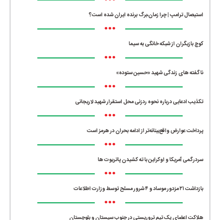
•••
استیصال ترامپ | چرا زمان،برگ برنده ایران شده است؟
•••
کوچ بازیگران از شبکه خانگی به سیما
•••
ناگفته های زندگی شهید «حسین ستوده»
•••
تکذیب ادعایی درباره نحوه ردزنی محل استقرار شهید لاریجانی
•••
پرداخت عوارض واقع‌بینانه‌تر از ادامه بحران در هرمز است
•••
سردرگمی آمریکا و اوکراین با ته کشیدن پاتریوت ها
•••
بازداشت ۲۱ مزدور موساد و ۴ شرور مسلح توسط وزارت اطلاعات
•••
هلاکت اعضای یک تیم تروریستی در جنوب سیستان و بلوچستان