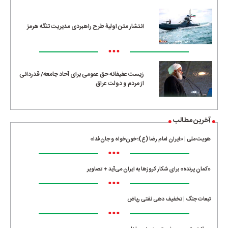
انتشار متن اولیۀ طرح راهبردی مدیریت تنگه هرمز
•••
زیست عفیفانه حق عمومی برای آحاد جامعه/ قدردانی
از مردم و دولت عراق
آخرین مطالب
هویت ملی | «ایران امام رضا (ع)؛ خون‌خواه و جان‌فدا»
•••
«کمانِ پرنده» برای شکار کروزها به ایران می‌آید + تصاویر
•••
تبعات جنگ | تخفیف دهی نفتی ریاض
•••