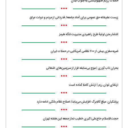
حملات رژیم صهیونیستی به جنوب لبنان
•••
زیست عفیفانه حق عمومی برای آحاد جامعه/ قدردانی از مردم و دولت عراق
•••
انتشار متن اولیۀ طرح راهبردی مدیریت تنگه هرمز
•••
ضربه مغزی بیش از ۷۰۰ نظامی آمریکایی در حملات ایران
•••
بحران تاب آوری | موج بی‌سابقه فرار از سرزمین‌های اشغالی
•••
ارتقای توان رزم | ارتش کاملا آماده است
•••
پزشکیان: مبلغ کالابرگ افزایش می‌یابد/ اصلاح نظام بانکی ادامه دارد
•••
حجت‌الاسلام حاج‌علی‌اکبری خطیب نماز جمعه این هفته تهران
•••