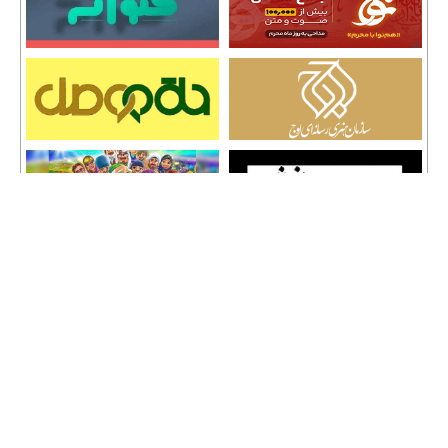
تمامی حقوق نشر مطالب و حق کپی رایت برای وب سایت سراج 24 محفوظ است و هرگونه