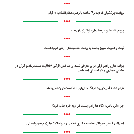
•••
روایت پزشکیان از دیدار 7 ساعته با رهبر معظم انقلاب + فیلم
•••
پرچم فلسطین در جشنواره لوکارنو بالا رفت
•••
ثبات و امنیت امروز جامعه به برکت رهنمودهای رهبر شهید است
•••
برنامه های رادیو قرآن برای معرفی شهدای شاخص قرآنی /فعالیت مستمر رادیو قرآن در
فضای مجازی و شبکه های اجتماعی
•••
فیلم |88٪ آمریکایی‌ها جنگ با ایران را شکست‌خورده می‌دانند
•••
چرا «گل یاس» نگاه‌ها را در اینستاگرام به خود جلب کرد؟
•••
اعتراض گسترده یونانی‌ها به همکاری نظامی و دیپلماتیک با رژیم صهیونیستی
•••