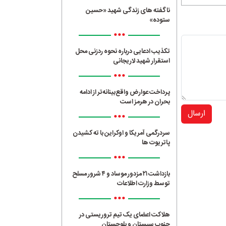
ناگفته های زندگی شهید «حسین
ستوده»
•••
تکذیب ادعایی درباره نحوه ردزنی محل
استقرار شهید لاریجانی
•••
پرداخت عوارض واقع‌بینانه‌تر از ادامه
بحران در هرمز است
ارسال
•••
سردرگمی آمریکا و اوکراین با ته کشیدن
پاتریوت ها
•••
بازداشت ۲۱ مزدور موساد و ۴ شرور مسلح
توسط وزارت اطلاعات
•••
هلاکت اعضای یک تیم تروریستی در
جنوب سیستان و بلوچستان