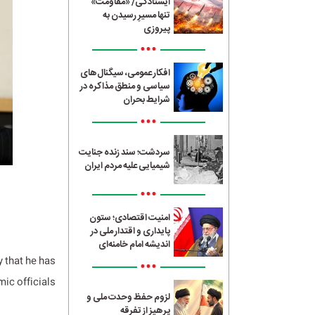
ایستادگی/ «مقاومت»
تنها مسیرِ رسیدن به
پیروزی
•••
افکار عمومی، سیگنال‌های
سیاسی و منطق مذاکره در
شرایط بحران
•••
سردشت؛ سند زنده جنایت
شیمیایی علیه مردم ایران
•••
امنیت اقتصادی؛ ستون
پایداری و اقتدار ملی در
اندیشه امام خامنه‌ای
 that he has
•••
c officials.
لزوم حفظ وحدت ملی و
پرهیز از تفرقه