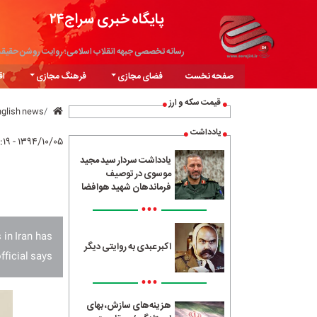
پایگاه خبری سراج۲۴
رسانه تخصصی جبهه انقلاب اسلامی؛ روایت روشن حقیق
صفحه نخست
فضای مجازی
فرهنگ مجازی
اق
قیمت سکه و ارز
nglish news
یادداشت
۱۳۹۴/۱۰/۰۵ - ۱۵:۱۹
یادداشت سردار سید مجید
موسوی در توصیف
فرماندهان شهید هوافضا
•••
 in Iran has
اکبر عبدی به روایتی دیگر
fficial says.
•••
هزینه‌های سازش، بهای