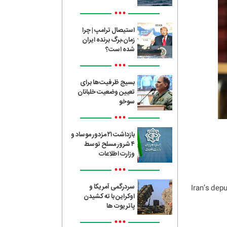
•••
استیصال ترامپ | چرا
زمان،برگ برنده ایران
شده است؟
•••
بسیج ظرفیت‌ها برای
تعیین وضعیت خلبانان
سوخو
•••
بازداشت ۲۱ مزدور موساد و
۴ شرور مسلح توسط
وزارت اطلاعات
•••
سردرگمی آمریکا و
Iran’s dep
اوکراین با ته کشیدن
پاتریوت ها
•••