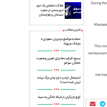
“During th
هلاکت اعضای یک تیم
تروریستی در جنوب
سیستان و بلوچستان
Khazaee 
آخرین مطالب
حمله به مواضع مزدوران سعودی با
موشک و پهپاد
“This cr
•••
reimburseme
بسیج ظرفیت‌ها برای تعیین وضعیت
خلبانان سوخو
•••
Iran ha
استیصال ترامپ | چرا زمان،برگ برنده
ایران شده است؟
•••
کوچ بازیگران از شبکه خانگی به سیما
•••