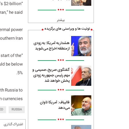
s $2-billion
•••
an,” he said.
بیشتر
توئیت ها و ویراستی های برگزیده
thermal power
southern Iran.
هشدار به آمریکا: به زودی
از منطقه اخراج می‌شوید
start of the
•••
uld be below
گفتگوی صریح، صمیمی و
5%.
مهم رئیس جمهور به زودی
پخش خواهد شد
•••
ith Russia to
n currencies.
قالیباف: آمریکا تاوان
می‌دهد
ED
RUSSIA
•••
اشتراک گذاری