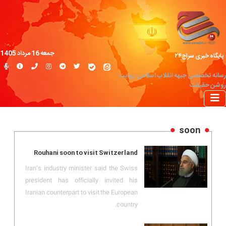
جمعه 16 مرداد 1405
پایگاه خبری سراج۲۴
رسانه تخصصی جبهه انقلاب اسلامی؛ روایت
روشن حقیقت
soon
Rouhani soon to visit Switzerland
Iran’s industry minister said the Swiss
president has officially invited his
Iranian counterpart to visit the European
country.