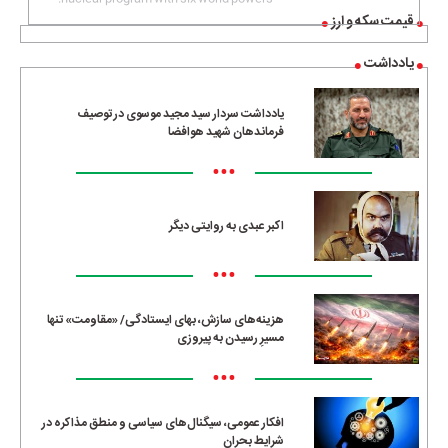
قیمت سکه و ارز
یادداشت
یادداشت سردار سید مجید موسوی در توصیف
فرماندهان شهید هوافضا
•••
اکبر عبدی به روایتی دیگر
•••
هزینه‌های سازش، بهای ایستادگی/ «مقاومت» تنها
مسیرِ رسیدن به پیروزی
•••
افکار عمومی، سیگنال‌های سیاسی و منطق مذاکره در
شرایط بحران