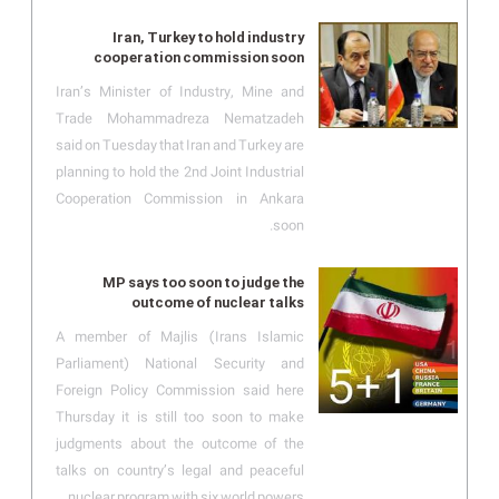
Iran, Turkey to hold industry
cooperation commission soon
Iran’s Minister of Industry, Mine and
Trade Mohammadreza Nematzadeh
said on Tuesday that Iran and Turkey are
planning to hold the 2nd Joint Industrial
Cooperation Commission in Ankara
soon.
MP says too soon to judge the
outcome of nuclear talks
A member of Majlis (Irans Islamic
Parliament) National Security and
Foreign Policy Commission said here
Thursday it is still too soon to make
judgments about the outcome of the
talks on country’s legal and peaceful
nuclear program with six world powers.