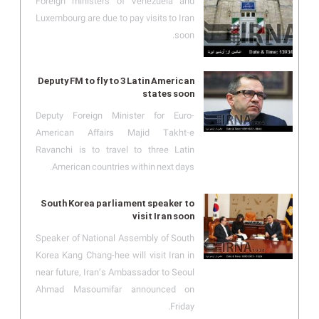
Foreign ministers of Venezuela and
Luxembourg are due to pay visits to Iran
soon.
Deputy FM to fly to 3 Latin American
states soon
Deputy Foreign Minister for Euro-
American Affairs Majid Takht-e
Ravanchi is to travel to three Latin
American countries within next days.
South Korea parliament speaker to
visit Iran soon
Speaker of National Assembly of South
Korea Kang Chang-hee will visit Iran in
near future, Iran’s Ambassador to Seoul
Ahmad Masoumifar announced on
Friday.