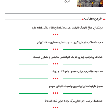
ایران
آخرین مطالب
پزشکیان: مبلغ کالابرگ افزایش می‌یابد/ اصلاح نظام بانکی ادامه دارد
•••
حجت‌الاسلام حاج‌علی‌اکبری خطیب نماز جمعه این هفته تهران
•••
حرف‌های ترامپ چیزی جز یک دیپلماسی نمایشی و تکراری نیست
•••
حمله به مواضع مزدوران سعودی با موشک و پهپاد
•••
بسیج ظرفیت‌ها برای تعیین وضعیت خلبانان سوخو
•••
استیصال ترامپ | چرا زمان،برگ برنده ایران شده است؟
•••