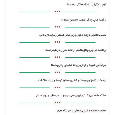
کوچ بازیگران از شبکه خانگی به سیما
•••
ناگفته های زندگی شهید «حسین ستوده»
•••
تکذیب ادعایی درباره نحوه ردزنی محل استقرار شهید لاریجانی
•••
پرداخت عوارض واقع‌بینانه‌تر از ادامه بحران در هرمز است
•••
سردرگمی آمریکا و اوکراین با ته کشیدن پاتریوت ها
•••
بازداشت ۲۱ مزدور موساد و ۴ شرور مسلح توسط وزارت اطلاعات
•••
هلاکت اعضای یک تیم تروریستی در جنوب سیستان و بلوچستان
•••
مختصات تفاهم ایران و عمان بر سر تنگه هرمز