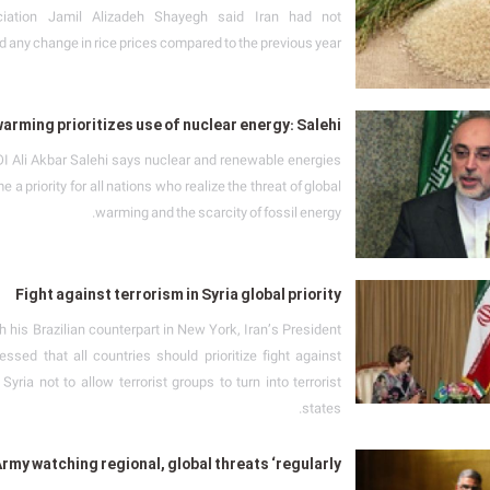
iation Jamil Alizadeh Shayegh said Iran had not
 any change in rice prices compared to the previous year.
warming prioritizes use of nuclear energy: Salehi
I Ali Akbar Salehi says nuclear and renewable energies
a priority for all nations who realize the threat of global
warming and the scarcity of fossil energy.
Fight against terrorism in Syria global priority
h his Brazilian counterpart in New York, Iran’s President
essed that all countries should prioritize fight against
 Syria not to allow terrorist groups to turn into terrorist
states.
rmy watching regional, global threats ‘regularly’