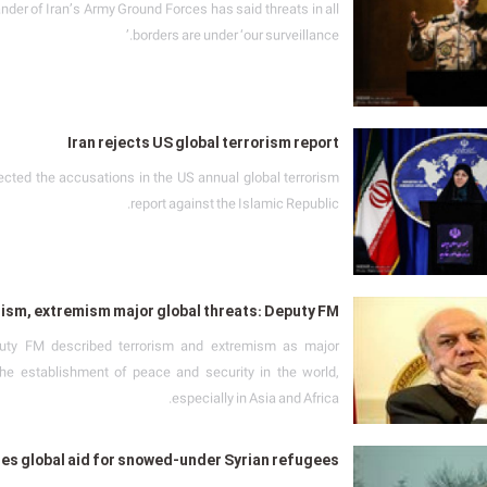
er of Iran’s Army Ground Forces has said threats in all
borders are under ‘our surveillance.’
Iran rejects US global terrorism report
jected the accusations in the US annual global terrorism
report against the Islamic Republic.
ism, extremism major global threats: Deputy FM
puty FM described terrorism and extremism as major
the establishment of peace and security in the world,
especially in Asia and Africa.
es global aid for snowed-under Syrian refugees