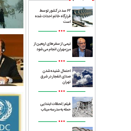
۶۲ سد در کشور توسط
قرارگاه خاتم احداث شده
است
•••
نیمی از سفرهای اربعین از
مرز مهران انجام می‌شود
•••
احتمال شنیده‌شدن
صدای انفجار در شرق
تهران
•••
فیلم | لحظات ابتدایی
حمله به مدرسه میناب
•••