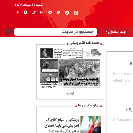
شنبه 17 مرداد 1405
چند رسانه‌ای
هفته نامه الکترونیکی
S
Iran’s depu
which was t
آرشیو
پربازدیدترین ها
US,
A Russian n
پزشکیان: مبلغ کالابرگ
افزایش می‌یابد/ اصلاح
نظام بانکی ادامه دارد