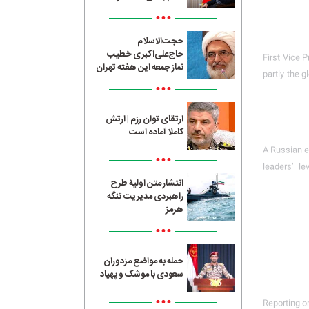
•••
حجت‌الاسلام
حاج‌علی‌اکبری خطیب
First Vice 
نماز جمعه این هفته تهران
partly the 
•••
ارتقای توان رزم | ارتش
کاملا آماده است
A Russian e
•••
leaders’ le
انتشار متن اولیۀ طرح
راهبردی مدیریت تنگه
هرمز
•••
حمله به مواضع مزدوران
سعودی با موشک و پهپاد
•••
Reporting on