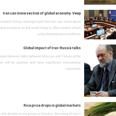
Iran can move section of global economy: Veep
President Eshaq Jahangiri said that Iran can move about
global economy as the world today is after centers which
enjoy development conditions.
Global impact of Iran-Russia talks
xpert believes talks between Moscow and Tehran at the
vel will be positive and have significant international
outcomes.
Rice price drops in global markets
 the decline in rice prices in October, Secretary of Iran’s