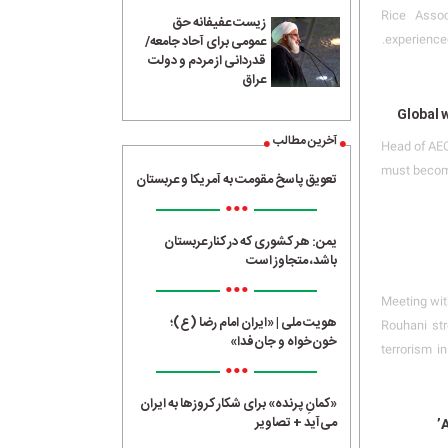
Rice Assoc
زیست عفیفانه حق
experienced
عمومی برای آحاد جامعه/
قدردانی از مردم و دولت
عراق
Global 
آخرین مطالب
Head of AEO
must become 
تعویق پاسخ مقومت به آمریکا و عربستان
•••
یمن: هر کشوری که در کنار عربستان
باشد، متجاوز است
•••
Meeting wit
هویت ملی | «ایران امام رضا (ع)؛
Rouhani str
خون‌خواه و جان‌فدا»
terrorism in
•••
«کمانِ پرنده» برای شکار کروزها به ایران
می‌آید + تصاویر
A