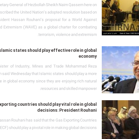
etary General of Hezbollah Sheikh Naim Qassem here on
scribed the United Nation’s adopted resolution based on
sident Hassan Rouhani’s proposal for a World Against
d Extremism (WAVE) as a global charter for combating
terrorism, violence and extremism.
slamic states should play effective role in global
economy
inister of Industry, Mines and Trade Mohammad Reza
said Wednesday that Islamic states should play a more
le in global economy since they are enjoying rich natural
resources and skilled manpower.
porting countries should play vital role in global
decisions: President Rouhani
assan Rouhani has said that the Gas Exporting Countries
CF) should play a pivotal role in making global decisions.