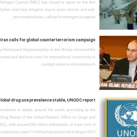
efugee Council (NRC) has issued a report on the dire
f Syrian and Iraqi refugees due to snow storms and sub-
zero temperatures, calling for emergency support.
Iran calls for global counterterrorism campaign
ty Permanent Representative to the UN has stressed the
certed and decisive need for international community to
combat violence and extremism.
lobal drug use prevalence stable, UNODC report
evalence is stable around the world, according to the
Drug Report of the United Nations Office on Drugs and
C), with around 243 million individuals, or 5 per cent of
s population aged 15-64 having used an illicit drug in 2012.