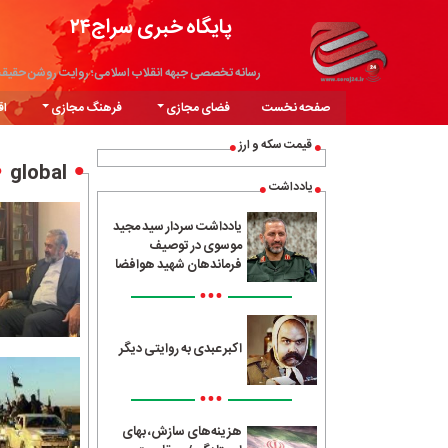
پایگاه خبری سراج۲۴
رسانه تخصصی جبهه انقلاب اسلامی؛ روایت روشن حقیق
صفحه نخست
فضای مجازی
فرهنگ مجازی
اق
قیمت سکه و ارز
global
یادداشت
یادداشت سردار سید مجید
موسوی در توصیف
فرماندهان شهید هوافضا
•••
اکبر عبدی به روایتی دیگر
•••
هزینه‌های سازش، بهای