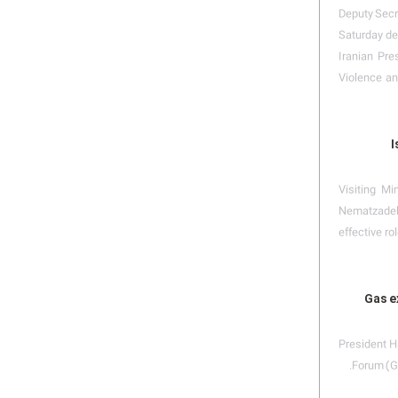
Deputy Secr
Saturday de
Iranian Pre
Violence an
I
Visiting M
Nematzadeh 
effective ro
Gas ex
President H
Forum (GE