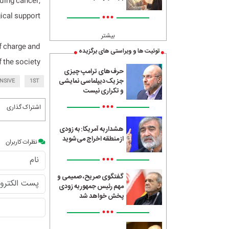
uding cancer,
•••
ical support.
بیشتر
of charge and
توئیت ها و ویراستی های برگزیده
 the society.
حرف‌های ترامپ چیزی
جز یک دیپلماسی نمایشی
NSIVE
1ST
و تکراری نیست
•••
اشتراک گذاری
هشدار به آمریکا: به زودی
از منطقه اخراج می‌شوید
نظرات کاربران
•••
گفتگوی صریح، صمیمی و
مهم رئیس جمهور به زودی
پخش خواهد شد
•••