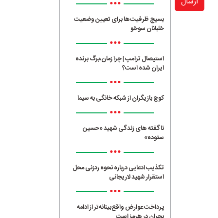
ارسال
•••
بسیج ظرفیت‌ها برای تعیین وضعیت
خلبانان سوخو
•••
استیصال ترامپ | چرا زمان،برگ برنده
ایران شده است؟
•••
کوچ بازیگران از شبکه خانگی به سیما
•••
ناگفته های زندگی شهید «حسین
ستوده»
•••
تکذیب ادعایی درباره نحوه ردزنی محل
استقرار شهید لاریجانی
•••
پرداخت عوارض واقع‌بینانه‌تر از ادامه
بحران در هرمز است