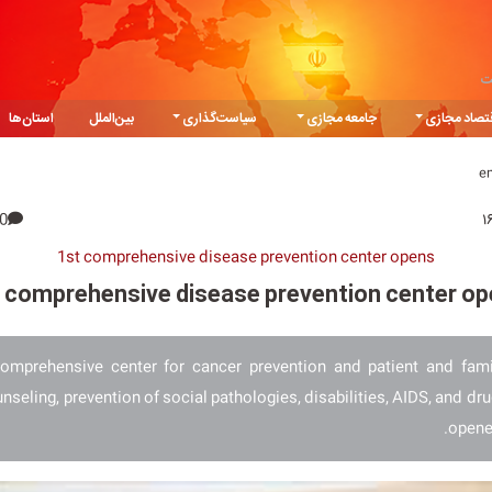
ت
تصاد مجازی
جامعه مجازی
سیاست‌گذاری
بین‌الملل
استان‌ها
e
0
1st comprehensive disease prevention center opens
 comprehensive disease prevention center o
comprehensive center for cancer prevention and patient and fami
nseling, prevention of social pathologies, disabilities, AIDS, and dr
opene