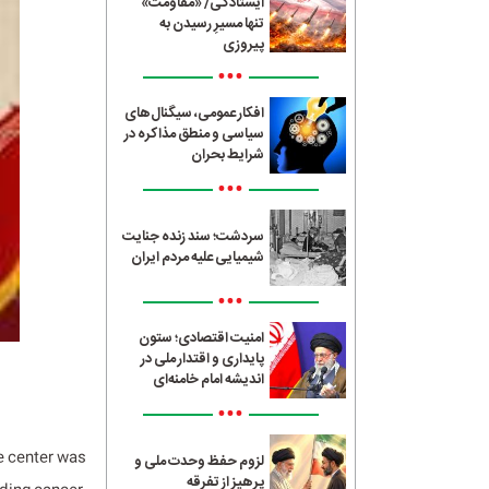
ایستادگی/ «مقاومت»
تنها مسیرِ رسیدن به
پیروزی
•••
افکار عمومی، سیگنال‌های
سیاسی و منطق مذاکره در
شرایط بحران
•••
سردشت؛ سند زنده جنایت
شیمیایی علیه مردم ایران
•••
امنیت اقتصادی؛ ستون
پایداری و اقتدار ملی در
اندیشه امام خامنه‌ای
•••
e center was
لزوم حفظ وحدت ملی و
پرهیز از تفرقه