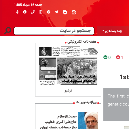
جمعه 16 مرداد 1405
چند رسانه‌ای
هفته نامه الکترونیکی
0
1
1st
آرشیو
The first 
پربازدیدترین ها
genetic cou
حجت‌الاسلام
حاج‌علی‌اکبری خطیب
نماز جمعه این هفته تهران