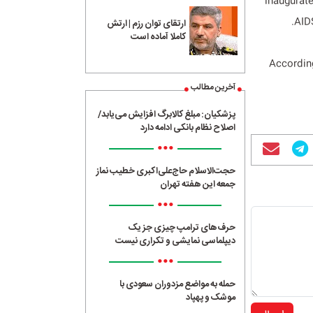
inaugurate
AIDS
ارتقای توان رزم | ارتش
کاملا آماده است
According
آخرین مطالب
پزشکیان: مبلغ کالابرگ افزایش می‌یابد/
اصلاح نظام بانکی ادامه دارد
•••
حجت‌الاسلام حاج‌علی‌اکبری خطیب نماز
جمعه این هفته تهران
•••
حرف‌های ترامپ چیزی جز یک
دیپلماسی نمایشی و تکراری نیست
•••
حمله به مواضع مزدوران سعودی با
موشک و پهپاد