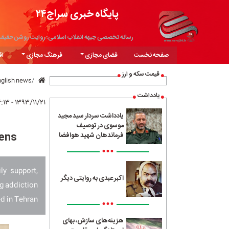
پایگاه خبری سراج۲۴
رسانه تخصصی جبهه انقلاب اسلامی؛ روایت روشن حقیق
صفحه نخست
فضای مجازی
فرهنگ مجازی
اق
قیمت سکه و ارز
nglish news
یادداشت
۱۳۹۳/۱۱/۲۱ - ۱۶:۱۳
یادداشت سردار سید مجید
موسوی در توصیف
pens
فرماندهان شهید هوافضا
•••
ly support,
اکبر عبدی به روایتی دیگر
ug addiction
d in Tehran.
•••
هزینه‌های سازش، بهای