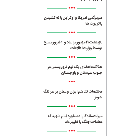
•••
سردرگمی آمریکا و اوکراین با ته کشیدن
پاتریوت ها
•••
بازداشت ۲۱ مزدور موساد و ۴ شرور مسلح
توسط وزارت اطلاعات
•••
هلاکت اعضای یک تیم تروریستی در
جنوب سیستان و بلوچستان
•••
مختصات تفاهم ایران و عمان بر سر تنگه
هرمز
•••
میراث ماندگار | دستاورد امام شهید که
معادلات جنگ را تغییر داد
•••