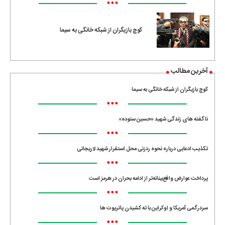
•••
کوچ بازیگران از شبکه خانگی به سیما
آخرین مطالب
کوچ بازیگران از شبکه خانگی به سیما
•••
ناگفته های زندگی شهید «حسین ستوده»
•••
تکذیب ادعایی درباره نحوه ردزنی محل استقرار شهید لاریجانی
•••
پرداخت عوارض واقع‌بینانه‌تر از ادامه بحران در هرمز است
•••
سردرگمی آمریکا و اوکراین با ته کشیدن پاتریوت ها
•••