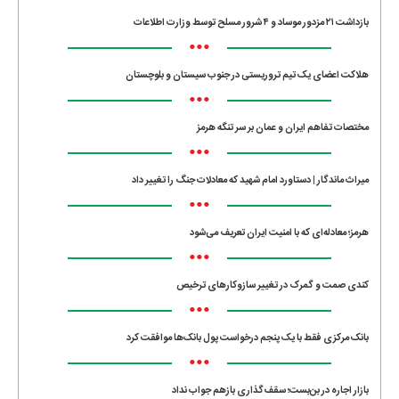
بازداشت ۲۱ مزدور موساد و ۴ شرور مسلح توسط وزارت اطلاعات
•••
هلاکت اعضای یک تیم تروریستی در جنوب سیستان و بلوچستان
•••
مختصات تفاهم ایران و عمان بر سر تنگه هرمز
•••
میراث ماندگار | دستاورد امام شهید که معادلات جنگ را تغییر داد
•••
هرمز؛ معادله‌ای که با امنیت ایران تعریف می‌شود
•••
کندی صمت و گمرک در تغییر سازوکارهای ترخیص
•••
بانک مرکزی فقط با یک‌ پنجم درخواست پول بانک‌ها موافقت کرد
•••
بازار اجاره در بن‌بست؛ سقف‌گذاری بازهم جواب نداد