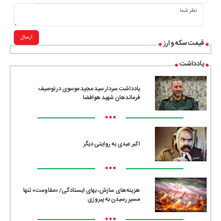
ارسال
قیمت سکه و ارز
یادداشت
یادداشت سردار سید مجید موسوی در توصیف
فرماندهان شهید هوافضا
•••
اکبر عبدی به روایتی دیگر
•••
هزینه‌های سازش، بهای ایستادگی/ «مقاومت» تنها
مسیرِ رسیدن به پیروزی
•••