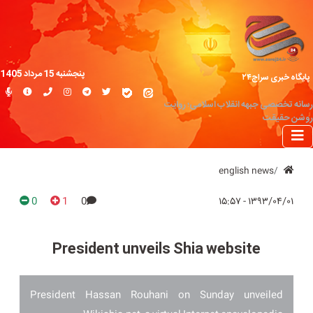
پنجشنبه 15 مرداد 1405
پایگاه خبری سراج۲۴
رسانه تخصصی جبهه انقلاب اسلامی؛ روایت
روشن حقیقت
english news
0
1
0
۱۳۹۳/۰۴/۰۱ - ۱۵:۵۷
President unveils Shia website
President Hassan Rouhani on Sunday unveiled