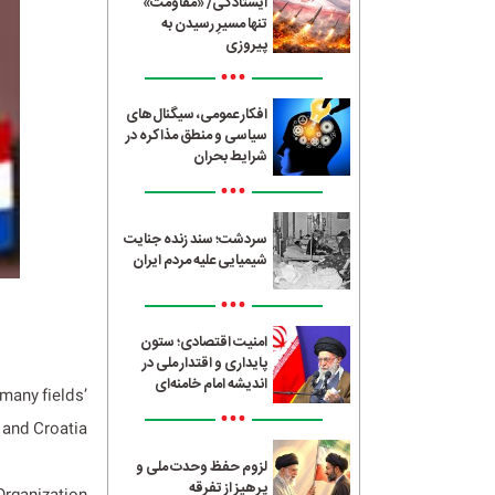
ایستادگی/ «مقاومت»
تنها مسیرِ رسیدن به
پیروزی
•••
افکار عمومی، سیگنال‌های
سیاسی و منطق مذاکره در
شرایط بحران
•••
سردشت؛ سند زنده جنایت
شیمیایی علیه مردم ایران
•••
امنیت اقتصادی؛ ستون
پایداری و اقتدار ملی در
اندیشه امام خامنه‌ای
‘many fields’
•••
 and Croatia.
لزوم حفظ وحدت ملی و
پرهیز از تفرقه