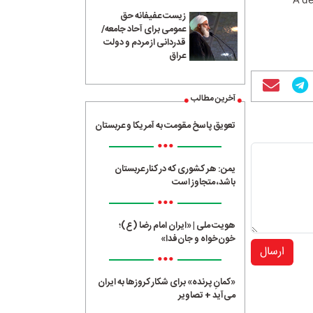
A de
زیست عفیفانه حق
عمومی برای آحاد جامعه/
قدردانی از مردم و دولت
عراق
آخرین مطالب
تعویق پاسخ مقومت به آمریکا و عربستان
•••
یمن: هر کشوری که در کنار عربستان
باشد، متجاوز است
•••
هویت ملی | «ایران امام رضا (ع)؛
خون‌خواه و جان‌فدا»
ارسال
•••
«کمانِ پرنده» برای شکار کروزها به ایران
می‌آید + تصاویر