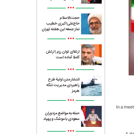
•••
حجت‌الاسلام
حاج‌علی‌اکبری خطیب
نماز جمعه این هفته تهران
•••
ارتقای توان رزم | ارتش
کاملا آماده است
•••
انتشار متن اولیۀ طرح
راهبردی مدیریت تنگه
هرمز
•••
In a meet
حمله به مواضع مزدوران
سعودی با موشک و پهپاد
•••