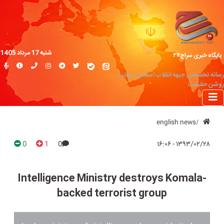
شنبه 17 مرداد 1405
پایگاه خبری سراج۲۴
رسانه تخصصی جبهه انقلاب اسلامی؛ روایت
روشن حقیقت
english news
0
1
0
۱۳۹۳/۰۲/۲۸ - ۱۶:۰۶
Intelligence Ministry destroys Komala-
backed terrorist group