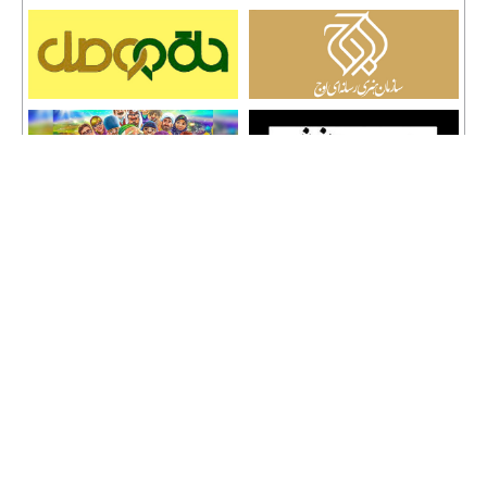
تمامی حقوق نشر مطالب و حق کپی رایت برای وب سایت سراج 24 محفوظ است و هرگونه
کپی برداری پیگرد قانونی دارد.
info [@] seraj24.ir