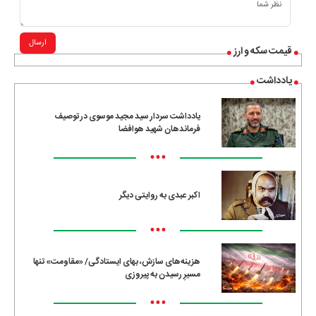
ارسال
قیمت سکه و ارز
یادداشت
یادداشت سردار سید مجید موسوی در توصیف
فرماندهان شهید هوافضا
•••
اکبر عبدی به روایتی دیگر
•••
هزینه‌های سازش، بهای ایستادگی/ «مقاومت» تنها
مسیرِ رسیدن به پیروزی
•••