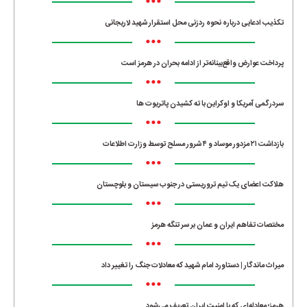
•••
تکذیب ادعایی درباره نحوه ردزنی محل استقرار شهید لاریجانی
•••
پرداخت عوارض واقع‌بینانه‌تر از ادامه بحران در هرمز است
•••
سردرگمی آمریکا و اوکراین با ته کشیدن پاتریوت ها
•••
بازداشت ۲۱ مزدور موساد و ۴ شرور مسلح توسط وزارت اطلاعات
•••
هلاکت اعضای یک تیم تروریستی در جنوب سیستان و بلوچستان
•••
مختصات تفاهم ایران و عمان بر سر تنگه هرمز
•••
میراث ماندگار | دستاورد امام شهید که معادلات جنگ را تغییر داد
•••
هرمز؛ معادله‌ای که با امنیت ایران تعریف می‌شود