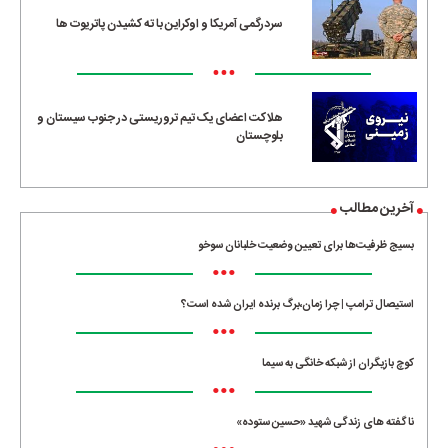
سردرگمی آمریکا و اوکراین با ته کشیدن پاتریوت ها
•••
هلاکت اعضای یک تیم تروریستی در جنوب سیستان و
بلوچستان
آخرین مطالب
بسیج ظرفیت‌ها برای تعیین وضعیت خلبانان سوخو
•••
استیصال ترامپ | چرا زمان،برگ برنده ایران شده است؟
•••
کوچ بازیگران از شبکه خانگی به سیما
•••
ناگفته های زندگی شهید «حسین ستوده»