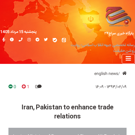
پنجشنبه 15 مرداد 1405
پایگاه خبری سراج۲۴
رسانه تخصصی جبهه انقلاب اسلامی؛ روایت
روشن حقیقت
english news
0
1
0
۱۳۹۳/۰۲/۰۹ - ۱۶:۰۹
Iran, Pakistan to enhance trade
relations