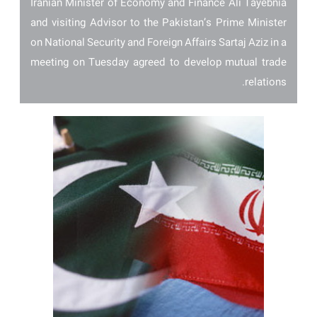
Iranian Minister of Economy and Finance Ali Tayebnia
and visiting Advisor to the Pakistan’s Prime Minister
on National Security and Foreign Affairs Sartaj Aziz in a
meeting on Tuesday agreed to develop mutual trade
relations.