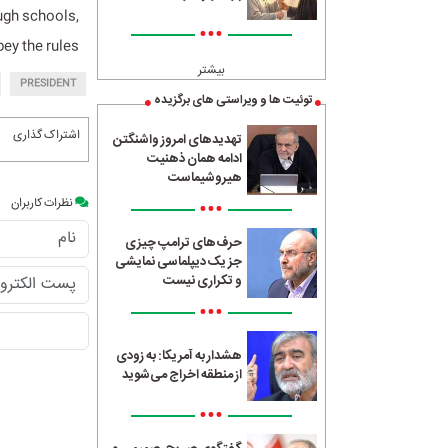
ugh schools,
•••
y the rules.”
بیشتر
PRESIDENT
توئیت ها و ویراستی های برگزیده
اشتراک گذاری
تهدیدهای امروز واشنگتن
ادامه همان ذهنیت
هیروشیماست
•••
نظرات کاربران
حرف‌های ترامپ چیزی
جز یک دیپلماسی نمایشی
و تکراری نیست
•••
هشدار به آمریکا: به زودی
از منطقه اخراج می‌شوید
•••