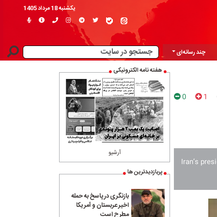
یکشنبه 18 مرداد 1405
چند رسانه‌ای
هفته نامه الکترونیکی
0
1
آرشیو
Iran’s pre
پربازدیدترین ها
بازنگری در پاسخ به حمله
اخیر عربستان و آمریکا
مطرح است