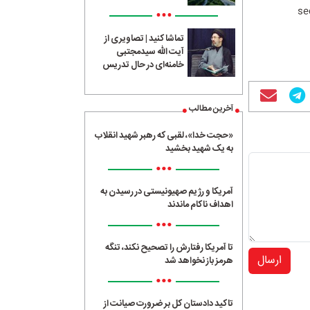
se
•••
تماشا کنید | تصاویری از
آیت الله سیدمجتبی
خامنه‌ای در حال تدریس
آخرین مطالب
«حجت خدا»، لقبی که رهبر شهید انقلاب
به یک شهید بخشید
•••
آمریکا و رژیم صهیونیستی در رسیدن به
اهداف ناکام ماندند
•••
تا آمریکا رفتارش را تصحیح نکند، تنگه
ارسال
هرمز باز نخواهد شد
•••
تاکید دادستان کل بر ضرورت صیانت از