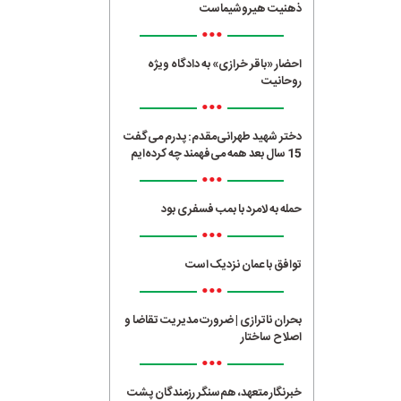
ذهنیت هیروشیماست
•••
احضار «باقر خرازی» به دادگاه ویژه
روحانیت
•••
دختر شهید طهرانی‌مقدم: پدرم می‌گفت
15 سال بعد همه می‌فهمند چه کرده‌ایم
•••
حمله به لامرد با بمب فسفری بود
•••
توافق با عمان نزدیک است
•••
بحران ناترازی | ضرورت مدیریت تقاضا و
اصلاح ساختار
•••
خبرنگار متعهد، هم‌سنگر رزمندگان پشت