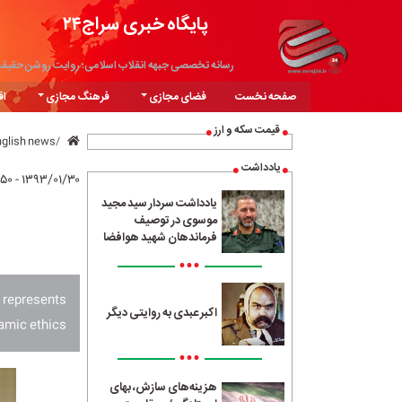
پایگاه خبری سراج۲۴
رسانه تخصصی جبهه انقلاب اسلامی؛ روایت روشن حقیق
صفحه نخست
فضای مجازی
فرهنگ مجازی
اق
قیمت سکه و ارز
nglish news
یادداشت
۱۳۹۳/۰۱/۳۰ - ۱۵:۵۰
یادداشت سردار سید مجید
موسوی در توصیف
فرماندهان شهید هوافضا
•••
 represents
اکبر عبدی به روایتی دیگر
lamic ethics.’
•••
هزینه‌های سازش، بهای