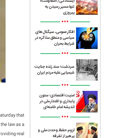
ایستادگی/ «مقاومت»
تنها مسیرِ رسیدن به
پیروزی
•••
افکار عمومی، سیگنال‌های
سیاسی و منطق مذاکره در
شرایط بحران
•••
سردشت؛ سند زنده جنایت
شیمیایی علیه مردم ایران
•••
امنیت اقتصادی؛ ستون
پایداری و اقتدار ملی در
اندیشه امام خامنه‌ای
•••
aturday that
 the law as a
لزوم حفظ وحدت ملی و
roviding real
پرهیز از تفرقه