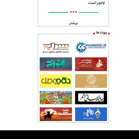
لانچر است
•••
بیشتر
پیوندها