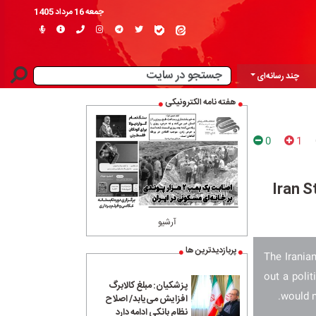
جمعه 16 مرداد 1405
چند رسانه‌ای
هفته نامه الکترونیکی
0
1
Iran S
آرشیو
پربازدیدترین ها
The Irania
out a polit
پزشکیان: مبلغ کالابرگ
would n
افزایش می‌یابد/ اصلاح
نظام بانکی ادامه دارد