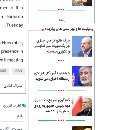
ement of this
•••
in Tehran on
بیشتر
Tuesday.
توئیت ها و ویراستی های برگزیده
حرف‌های ترامپ چیزی
in November,
جز یک دیپلماسی نمایشی
s presence in
و تکراری نیست
•••
 II meeting.”
SSES
IRAN
هشدار به آمریکا: به زودی
از منطقه اخراج می‌شوید
اشتراک گذاری
•••
گفتگوی صریح، صمیمی و
نظرات کاربران
مهم رئیس جمهور به زودی
پخش خواهد شد
•••