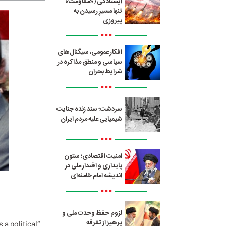
ایستادگی/ «مقاومت»
تنها مسیرِ رسیدن به
پیروزی
•••
افکار عمومی، سیگنال‌های
سیاسی و منطق مذاکره در
شرایط بحران
•••
سردشت؛ سند زنده جنایت
شیمیایی علیه مردم ایران
•••
امنیت اقتصادی؛ ستون
پایداری و اقتدار ملی در
اندیشه امام خامنه‌ای
•••
لزوم حفظ وحدت ملی و
پرهیز از تفرقه
 a political