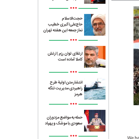
•••
حجت‌الاسلام
حاج‌علی‌اکبری خطیب
نماز جمعه این هفته تهران
•••
ارتقای توان رزم | ارتش
کاملا آماده است
•••
انتشار متن اولیۀ طرح
راهبردی مدیریت تنگه
هرمز
•••
حمله به مواضع مزدوران
سعودی با موشک و پهپاد
•••
“We h