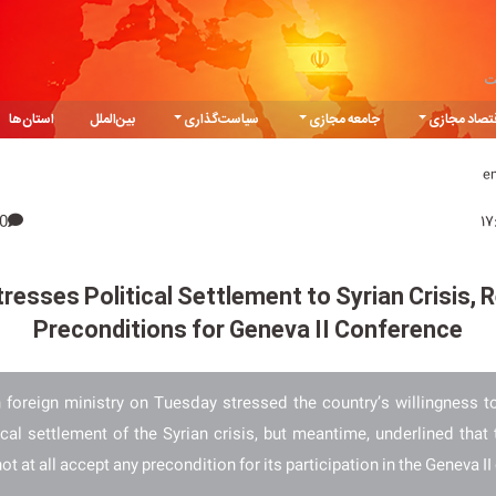
ت
تصاد مجازی
جامعه مجازی
سیاست‌گذاری
بین‌الملل
استان‌ها
e
0
tresses Political Settlement to Syrian Crisis, 
Preconditions for Geneva II Conference
n foreign ministry on Tuesday stressed the country’s willingness t
ical settlement of the Syrian crisis, but meantime, underlined that
ot at all accept any precondition for its participation in the Geneva II