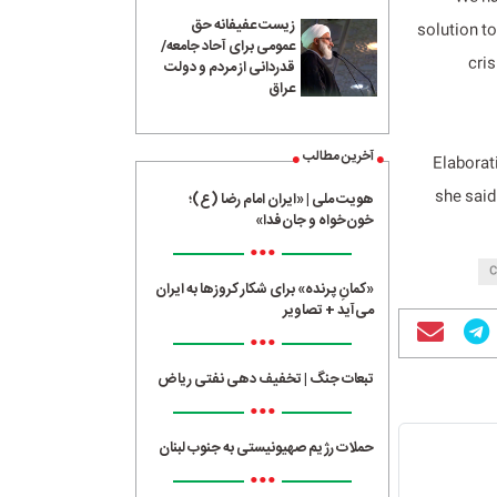
زیست عفیفانه حق
solution to
عمومی برای آحاد جامعه/
cri
قدردانی از مردم و دولت
عراق
آخرین مطالب
Elaborat
she said
هویت ملی | «ایران امام رضا (ع)؛
خون‌خواه و جان‌فدا»
•••
«کمانِ پرنده» برای شکار کروزها به ایران
می‌آید + تصاویر
•••
تبعات جنگ | تخفیف دهی نفتی ریاض
•••
حملات رژیم صهیونیستی به جنوب لبنان
•••