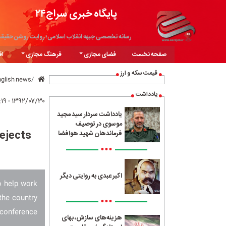
پایگاه خبری سراج۲۴
رسانه تخصصی جبهه انقلاب اسلامی؛ روایت روشن حقیق
صفحه نخست
فضای مجازی
فرهنگ مجازی
اق
قیمت سکه و ارز
nglish news
یادداشت
۱۳۹۲/۰۷/۳۰ - ۱۷:۱۹
یادداشت سردار سید مجید
موسوی در توصیف
Rejects
فرماندهان شهید هوافضا
•••
اکبر عبدی به روایتی دیگر
o help work
 the country
•••
 conference.
هزینه‌های سازش، بهای