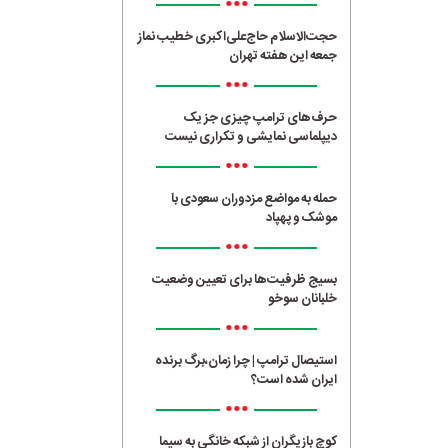
•••
حجت‌الاسلام حاج‌علی‌اکبری خطیب نماز
جمعه این هفته تهران
•••
حرف‌های ترامپ چیزی جز یک
دیپلماسی نمایشی و تکراری نیست
•••
حمله به مواضع مزدوران سعودی با
موشک و پهپاد
•••
بسیج ظرفیت‌ها برای تعیین وضعیت
خلبانان سوخو
•••
استیصال ترامپ | چرا زمان،برگ برنده
ایران شده است؟
•••
کوچ بازیگران از شبکه خانگی به سیما