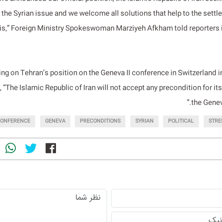
 the Syrian issue and we welcome all solutions that help to the settl
sis,” Foreign Ministry Spokeswoman Marziyeh Afkham told reporters 
ing on Tehran’s position on the Geneva II conference in Switzerland 
, “The Islamic Republic of Iran will not accept any precondition for it
the Geneva
CONFERENCE
GENEVA
PRECONDITIONS
SYRIAN
POLITICAL
STRE