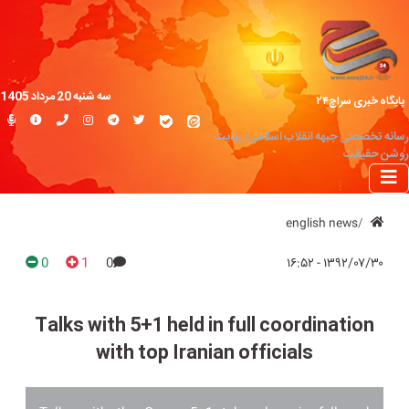
سه شنبه 20 مرداد 1405
پایگاه خبری سراج۲۴
رسانه تخصصی جبهه انقلاب اسلامی؛ روایت
روشن حقیقت
english news
0
1
0
۱۳۹۲/۰۷/۳۰ - ۱۶:۵۲
Talks with 5+1 held in full coordination
with top Iranian officials