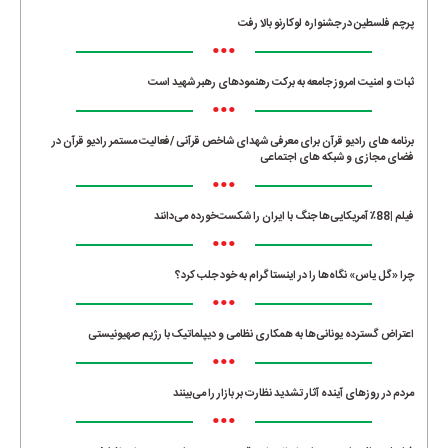
پرچم فلسطین در جشنواره لوکارنو بالا رفت
•••
ثبات و امنیت امروز جامعه به برکت رهنمودهای رهبر شهید است
•••
برنامه های رادیو قرآن برای معرفی شهدای شاخص قرآنی /فعالیت مستمر رادیو قرآن در
فضای مجازی و شبکه های اجتماعی
•••
فیلم |88٪ آمریکایی‌ها جنگ با ایران را شکست‌خورده می‌دانند
•••
چرا «گل یاس» نگاه‌ها را در اینستاگرام به خود جلب کرد؟
•••
اعتراض گسترده یونانی‌ها به همکاری نظامی و دیپلماتیک با رژیم صهیونیستی
•••
مردم در روزهای آینده آثار تشدید نظارت بر بازار را می‌بینند
•••