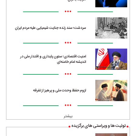
•••
سردشت؛ سند زنده جنایت شیمیایی علیه مردم ایران
•••
امنیت اقتصادی؛ ستون پایداری و اقتدار ملی در
اندیشه امام خامنه‌ای
•••
لزوم حفظ وحدت ملی و پرهیز از تفرقه
•••
بیشتر
توئیت ها و ویراستی های برگزیده