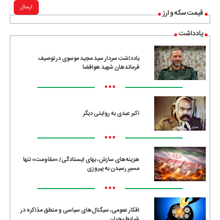
ارسال
قیمت سکه و ارز
یادداشت
یادداشت سردار سید مجید موسوی در توصیف
فرماندهان شهید هوافضا
•••
اکبر عبدی به روایتی دیگر
•••
هزینه‌های سازش، بهای ایستادگی/ «مقاومت» تنها
مسیرِ رسیدن به پیروزی
•••
افکار عمومی، سیگنال‌های سیاسی و منطق مذاکره در
شرایط بحران