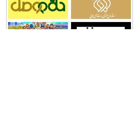
تمامی حقوق نشر مطالب و حق کپی رایت برای وب سایت سراج 24 محفوظ است و هرگونه
کپی برداری پیگرد قانونی دارد.
info [@] seraj24.ir