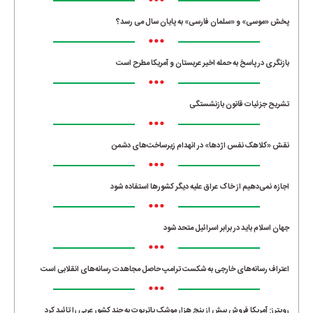
•••
پخش «موسی» و «سلمان فارسی» به پایان سال می رسد؟
•••
بازنگری در پاسخ به حمله اخیر عربستان و آمریکا مطرح است
•••
تشریح جزئیات قانون بازنشستگی
•••
نقش «کلاهک نفس اژدها» در انهدام زیرساخت‌های دشمن
•••
اجازه نمی‌دهیم از خاک عراق علیه دیگر کشورها استفاده شود
•••
جهان اسلام باید در برابر اسرائیل متحد شود
•••
اعتراف رسانه‌های خارجی به شکست ترامپ حاصل مجاهدت رسانه‌های انقلابی است
•••
رویترز: آمریکا فروش بیش از پنج هزار موشک پاتریوت به چند کشور عربی را تائید کرد