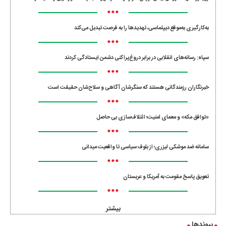
•••
به‌کارگیری به‌موقع دیپلماسی، تهدیدها را به فرصت تبدیل می‌کند
•••
سپاه: رسانه‌های انقلابی در برابر دروغ‌پراکنی دشمن ایستادگی کردند
•••
خبرنگاران رزمندگانی هستند که سنگرشان آگاهی و سلاح‌شان حقیقت است
•••
«توافق مکه» و معمای امنیت؛ ائتلاف‌سازی بی حاصل
•••
سامانه ضد موشکی لیزری؛ از بلوف سیاسی تا واقعیت میدانی
•••
تعویق پاسخ مقومت به آمریکا و عربستان
•••
بیشتر
پیوندها