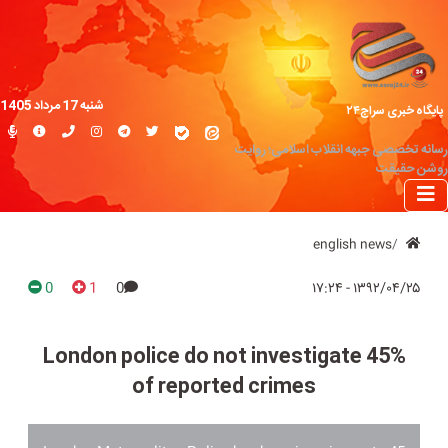
شنبه 17 مرداد 1405
پایگاه خبری سراج۲۴
رسانه تخصصی جبهه انقلاب اسلامی؛ روایت
روشن حقیقت
english news
0
1
0
۱۳۹۲/۰۴/۲۵ - ۱۷:۲۴
London police do not investigate 45%
of reported crimes