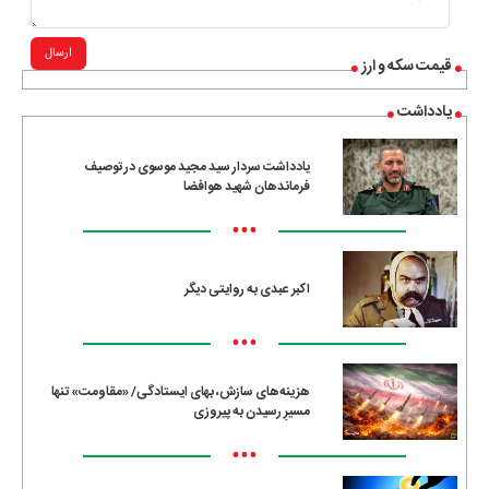
ارسال
قیمت سکه و ارز
یادداشت
یادداشت سردار سید مجید موسوی در توصیف
فرماندهان شهید هوافضا
•••
اکبر عبدی به روایتی دیگر
•••
هزینه‌های سازش، بهای ایستادگی/ «مقاومت» تنها
مسیرِ رسیدن به پیروزی
•••