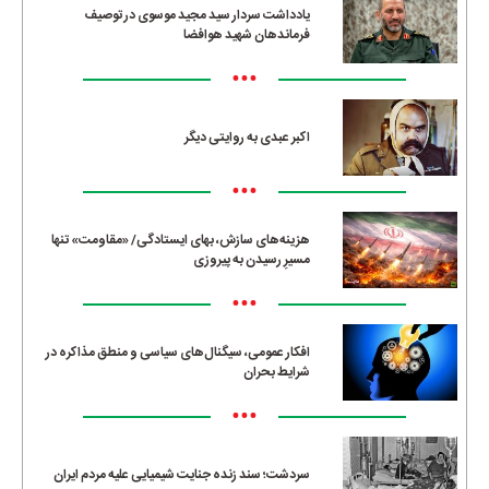
یادداشت سردار سید مجید موسوی در توصیف
فرماندهان شهید هوافضا
•••
اکبر عبدی به روایتی دیگر
•••
هزینه‌های سازش، بهای ایستادگی/ «مقاومت» تنها
مسیرِ رسیدن به پیروزی
•••
افکار عمومی، سیگنال‌های سیاسی و منطق مذاکره در
شرایط بحران
•••
سردشت؛ سند زنده جنایت شیمیایی علیه مردم ایران