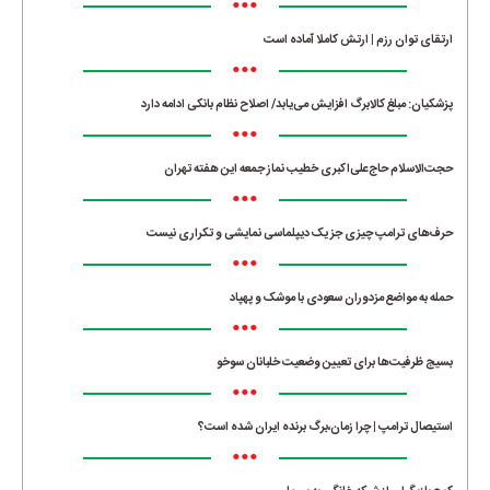
•••
ارتقای توان رزم | ارتش کاملا آماده است
•••
پزشکیان: مبلغ کالابرگ افزایش می‌یابد/ اصلاح نظام بانکی ادامه دارد
•••
حجت‌الاسلام حاج‌علی‌اکبری خطیب نماز جمعه این هفته تهران
•••
حرف‌های ترامپ چیزی جز یک دیپلماسی نمایشی و تکراری نیست
•••
حمله به مواضع مزدوران سعودی با موشک و پهپاد
•••
بسیج ظرفیت‌ها برای تعیین وضعیت خلبانان سوخو
•••
استیصال ترامپ | چرا زمان،برگ برنده ایران شده است؟
•••