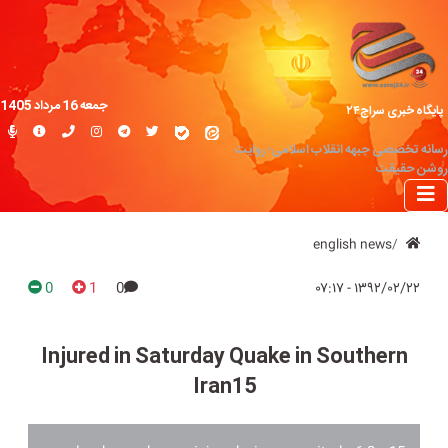
جمعه 16 مرداد 1405
پایگاه خبری سراج۲۴
رسانه تخصصی جبهه انقلاب اسلامی؛ روایت
روشن حقیقت
english news
0
1
0
۱۳۹۲/۰۲/۲۲ - ۰۷:۱۷
Injured in Saturday Quake in Southern
Iran15