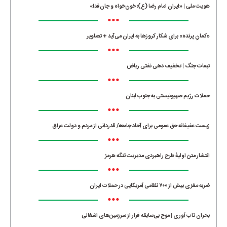
هویت ملی | «ایران امام رضا (ع)؛ خون‌خواه و جان‌فدا»
•••
«کمانِ پرنده» برای شکار کروزها به ایران می‌آید + تصاویر
•••
تبعات جنگ | تخفیف دهی نفتی ریاض
•••
حملات رژیم صهیونیستی به جنوب لبنان
•••
زیست عفیفانه حق عمومی برای آحاد جامعه/ قدردانی از مردم و دولت عراق
•••
انتشار متن اولیۀ طرح راهبردی مدیریت تنگه هرمز
•••
ضربه مغزی بیش از ۷۰۰ نظامی آمریکایی در حملات ایران
•••
بحران تاب آوری | موج بی‌سابقه فرار از سرزمین‌های اشغالی