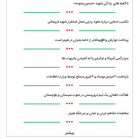
ناگفته های زندگی شهید «حسین ستوده»
•••
تکذیب ادعایی درباره نحوه ردزنی محل استقرار شهید لاریجانی
•••
پرداخت عوارض واقع‌بینانه‌تر از ادامه بحران در هرمز است
•••
سردرگمی آمریکا و اوکراین با ته کشیدن پاتریوت ها
•••
بازداشت ۲۱ مزدور موساد و ۴ شرور مسلح توسط وزارت اطلاعات
•••
هلاکت اعضای یک تیم تروریستی در جنوب سیستان و بلوچستان
•••
مختصات تفاهم ایران و عمان بر سر تنگه هرمز
•••
بیشتر