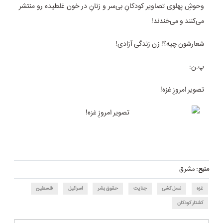
وحوشِ پهلوی تصاویر کودکانِ بی‌سر و زنانِ در خون غلطیده رو منتشر
می‌کنند و می‌خندند!
شعارشون چیه؟! زن زندگی آزادی!
پ.ن:
تصویر امروزِ غزه!
منبع:
مشرق
غزه
نسل کشی
جنایت
حقوق بشر
اسرائیل
فلسطین
کشتار کودکان