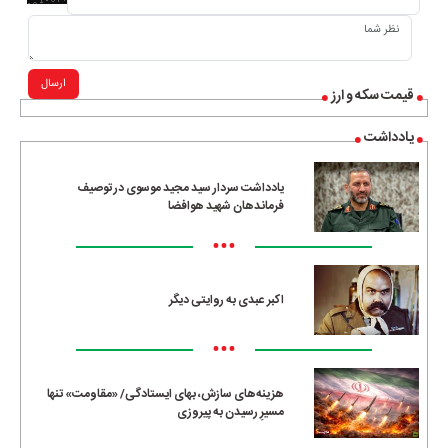
ارسال
قیمت سکه و ارز
یادداشت
یادداشت سردار سید مجید موسوی در توصیف
فرماندهان شهید هوافضا
•••
اکبر عبدی به روایتی دیگر
•••
هزینه‌های سازش، بهای ایستادگی/ «مقاومت» تنها
مسیرِ رسیدن به پیروزی