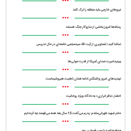
•••
نیروهای خارجی باید منطقه را ترک کنند
•••
رسانه‌ها امروز بخشی از سازوکار جنگ هستند
•••
تماشا کنید | تصاویری از آیت الله سیدمجتبی خامنه‌ای در حال تدریس
•••
ببینید|حیرت صدای آمریکا از قدرت حوثی‌ها
•••
تهدیدهای امروز واشنگتن ادامه همان ذهنیت هیروشیماست
•••
احضار «باقر خرازی» به دادگاه ویژه روحانیت
•••
دختر شهید طهرانی‌مقدم: پدرم می‌گفت 15 سال بعد همه می‌فهمند چه کرده‌ایم
•••
حمله به لامرد با بمب فسفری بود