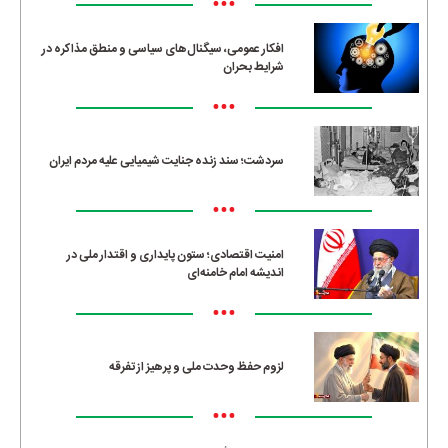
•••
افکار عمومی، سیگنال‌های سیاسی و منطق مذاکره در
شرایط بحران
•••
سردشت؛ سند زنده جنایت شیمیایی علیه مردم ایران
•••
امنیت اقتصادی؛ ستون پایداری و اقتدار ملی در
اندیشه امام خامنه‌ای
•••
لزوم حفظ وحدت ملی و پرهیز از تفرقه
•••