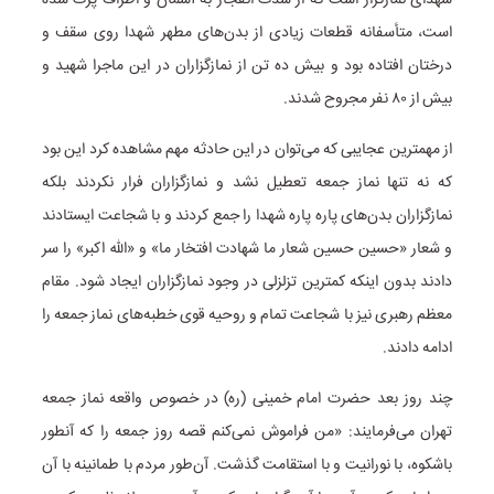
شهدای نمازگزار است که از شدت انفجار به آسمان و اطراف پرت شده
است، متأسفانه قطعات زیادی از بدن‌های مطهر شهدا روی سقف و
درختان افتاده بود و بیش ده تن از نمازگزاران در این ماجرا شهید و
بیش از ۸۰ نفر مجروح شدند.
از مهمترین عجایبی که می‌توان در این حادثه مهم مشاهده کرد این بود
که نه تنها نماز جمعه تعطیل نشد و نمازگزاران فرار نکردند بلکه
نمازگزاران بدن‌های پاره پاره شهدا را جمع کردند و با شجاعت ایستادند
و شعار «حسین حسین شعار ما شهادت افتخار ما» و «الله اکبر» را سر
دادند بدون اینکه کمترین تزلزلی در وجود نمازگزاران ایجاد شود. مقام
معظم رهبری نیز با شجاعت تمام و روحیه قوی خطبه‌های نماز جمعه را
ادامه دادند.
چند روز بعد حضرت امام خمینی (ره) در خصوص واقعه نماز جمعه
تهران می‌فرمایند: «من فراموش نمی‌کنم قصه روز جمعه را که آنطور
باشکوه، با نورانیت و با استقامت گذشت. آن‌طور مردم با طمانینه با آن