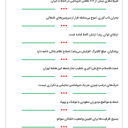
ضربه مغزی بیش از ۷۰۰ نظامی آمریکایی در حملات ایران
•••
بحران تاب آوری | موج بی‌سابقه فرار از سرزمین‌های اشغالی
•••
ارتقای توان رزم | ارتش کاملا آماده است
•••
پزشکیان: مبلغ کالابرگ افزایش می‌یابد/ اصلاح نظام بانکی ادامه دارد
•••
حجت‌الاسلام حاج‌علی‌اکبری خطیب نماز جمعه این هفته تهران
•••
حرف‌های ترامپ چیزی جز یک دیپلماسی نمایشی و تکراری نیست
•••
حمله به مواضع مزدوران سعودی با موشک و پهپاد
•••
بسیج ظرفیت‌ها برای تعیین وضعیت خلبانان سوخو
•••