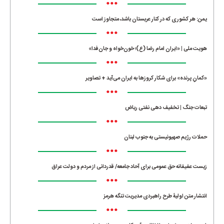
•••
یمن: هر کشوری که در کنار عربستان باشد، متجاوز است
•••
هویت ملی | «ایران امام رضا (ع)؛ خون‌خواه و جان‌فدا»
•••
«کمانِ پرنده» برای شکار کروزها به ایران می‌آید + تصاویر
•••
تبعات جنگ | تخفیف دهی نفتی ریاض
•••
حملات رژیم صهیونیستی به جنوب لبنان
•••
زیست عفیفانه حق عمومی برای آحاد جامعه/ قدردانی از مردم و دولت عراق
•••
انتشار متن اولیۀ طرح راهبردی مدیریت تنگه هرمز
•••