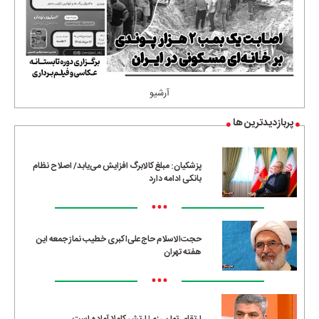
آرشیو
پربازدیدترین ها
پزشکیان: مبلغ کالابرگ افزایش می‌یابد/ اصلاح نظام
بانکی ادامه دارد
•••
حجت‌الاسلام حاج‌علی‌اکبری خطیب نماز جمعه این
هفته تهران
•••