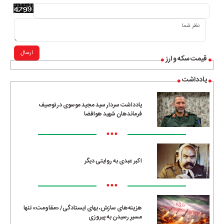
ارسال
قیمت سکه و ارز
یادداشت
یادداشت سردار سید مجید موسوی در توصیف
فرماندهان شهید هوافضا
•••
اکبر عبدی به روایتی دیگر
•••
هزینه‌های سازش، بهای ایستادگی/ «مقاومت» تنها
مسیرِ رسیدن به پیروزی