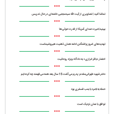
•••
تماشا کنید | تصاویری از آیت الله سیدمجتبی خامنه‌ای در حال تدریس
•••
ببینید|حیرت صدای آمریکا از قدرت حوثی‌ها
•••
تهدیدهای امروز واشنگتن ادامه همان ذهنیت هیروشیماست
•••
احضار «باقر خرازی» به دادگاه ویژه روحانیت
•••
دختر شهید طهرانی‌مقدم: پدرم می‌گفت 15 سال بعد همه می‌فهمند چه کرده‌ایم
•••
حمله به لامرد با بمب فسفری بود
•••
توافق با عمان نزدیک است
•••