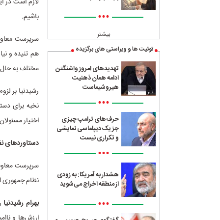
لازم است در ای
•••
باشیم.
بیشتر
سرپرست معاونت
توئیت ها و ویراستی های برگزیده
هم تنیده و نیا
مختلف به حال خ
تهدیدهای امروز واشنگتن
ادامه همان ذهنیت
هیروشیماست
رشیدنیا بر لزو
•••
نخبه برای دستگ
حرف‌های ترامپ چیزی
اختیار مسئولان 
جز یک دیپلماسی نمایشی
و تکراری نیست
دستاوردهای نظ
•••
سرپرست معاونت
هشدار به آمریکا: به زودی
نظام جمهوری ا
از منطقه اخراج می‌شوید
•••
بهرام رشیدنیا
رو
ارزش‌ها و ناام