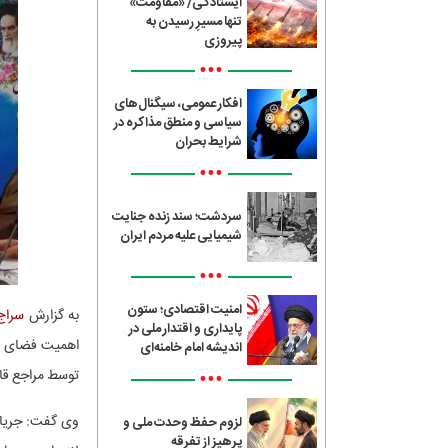
ایستادگی/ «مقاومت»
تنها مسیرِ رسیدن به
پیروزی
•••
افکار عمومی، سیگنال‌های
سیاسی و منطق مذاکره در
شرایط بحران
•••
سردشت؛ سند زنده جنایت
شیمیایی علیه مردم ایران
•••
امنیت اقتصادی؛ ستون
به گزارش
سراج24
پایداری و اقتدار ملی در
اهمیت فضای مج
اندیشه امام خامنه‌ای
•••
توسط مراجع قا
وی گفت: جریان
لزوم حفظ وحدت ملی و
پرهیز از تفرقه