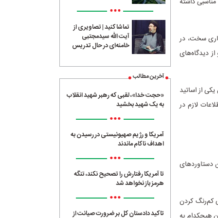
 مناسبی داشته
•••
تماشا کنید | تصاویری از
آیت الله سیدمجتبی
کاری سخت، در
خامنه‌ای در حال تدریس
از دیدگاه‌های
آخرین مطالب
یکی از اساتید
«حجت خدا»، لقبی که رهبر شهید انقلاب
لاعات لازم در
به یک شهید بخشید
•••
آمریکا و رژیم صهیونیستی در رسیدن به
اهداف ناکام ماندند
•••
ن دستاوردهای
تا آمریکا رفتارش را تصحیح نکند، تنگه
هرمز باز نخواهد شد
•••
 کم‌رنگ کردن
تاکید دادستان کل بر ضرورت صیانت از
ون هیچکدام به