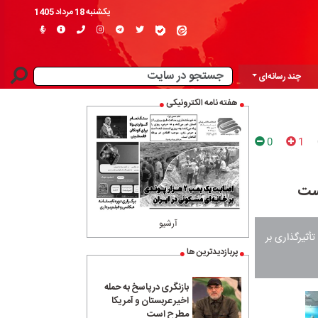
یکشنبه 18 مرداد 1405
چند رسانه‌ای
هفته نامه الکترونیکی
0
1
است
آرشیو
ثیرگذاری بر
پربازدیدترین ها
بازنگری در پاسخ به حمله
اخیر عربستان و آمریکا
مطرح است