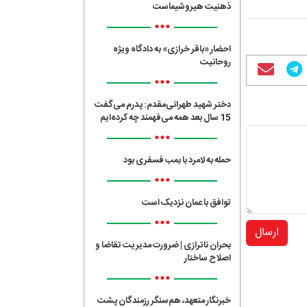
ذهنیت هیروشیماست
•••
احضار «باقر خرازی» به دادگاه ویژه
روحانیت
•••
دختر شهید طهرانی‌مقدم: پدرم می‌گفت
15 سال بعد همه می‌فهمند چه کرده‌ایم
•••
حمله به لامرد با بمب فسفری بود
•••
توافق با عمان نزدیک است
•••
ارسال
بحران ناترازی | ضرورت مدیریت تقاضا و
اصلاح ساختار
•••
خبرنگار متعهد، هم‌سنگر رزمندگان پشت