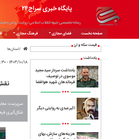
پایگاه خبری سراج۲۴
رسانه تخصصی جبهه انقلاب اسلامی؛ روایت روشن حقیق
صفحه نخست
فضای مجازی
فرهنگ مجازی
اق
قیمت سکه و ارز
استان‌ها
یادداشت
۱۴۰۳/۱۰/۱۸ - ۰۸:۳۰
یادداشت سردار سید مجید
موسوی در توصیف
نقش 
فرماندهان شهید هوافضا
•••
سرپرست معاون
اکبر عبدی به روایتی دیگر
شکل‌گیری فره
•••
هزینه‌های سازش، بهای