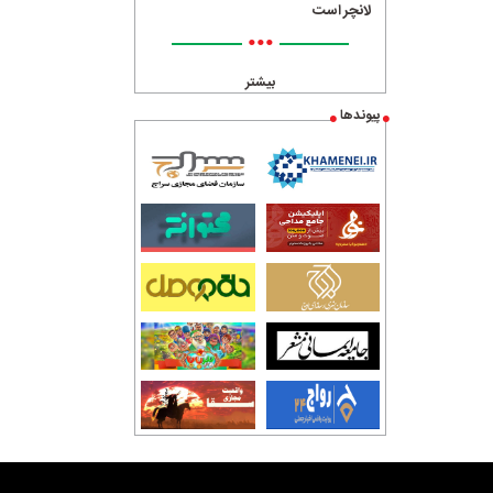
لانچر است
•••
بیشتر
پیوندها