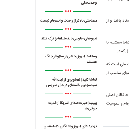
وحدت ملی
•••
تاد باشد و از
مصلحتی بالاتر از وحدت و انسجام نیست
•••
نیروهای خارجی باید منطقه را ترک کنند
باط مستقیم با
•••
 کنند.
رسانه‌ها امروز بخشی از سازوکار جنگ
هستند
ده‌ای است که
•••
توای مناسب از
تماشا کنید | تصاویری از آیت الله
سیدمجتبی خامنه‌ای در حال تدریس
•••
 حافظان اصلی
ببینید|حیرت صدای آمریکا از قدرت
سجام و عمومیت
حوثی‌ها
•••
تهدیدهای امروز واشنگتن ادامه همان