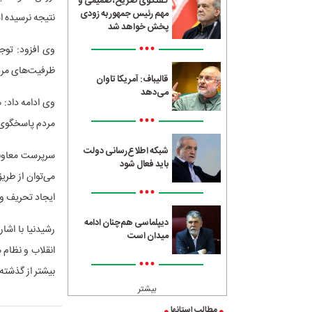
گفتگوی صریح، صمیمی و
مهم رئیس جمهور به زودی
نتیجه نرسیده 
پخش خواهد شد
•••
وی افزود: توجه
ظرفیت‌های مردم 
قالیباف: آمریکا تاوان
می‌دهد
وی ادامه داد: 
•••
مردم پاسخگوی ع
شبکه اطلاع‌رسانی دولت
سرپرست معاونت
باید فعال شود
می‌توان از طری
•••
ایجاد تحریف و 
دیپلماسی هم‌چنان ادامه
رشیدنیا با اش
میدان است
انقلاب و نظام 
•••
بیشتر از گذشته 
بیشتر
مطالب استانها