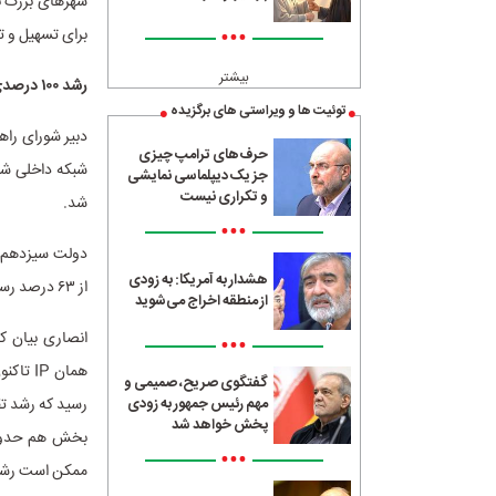
شهرهای بزرگ به
•••
برای تسهیل و ت
بیشتر
رشد ۱۰۰ درصدی شبکه انتقال
توئیت ها و ویراستی های برگزیده
دبیر شورای راه
حرف‌های ترامپ چیزی
شبکه داخلی شهر
جز یک دیپلماسی نمایشی
و تکراری نیست
شد.
•••
هشدار به آمریکا: به زودی
از ۶۳ درصد رسیده است
از منطقه اخراج می‌شوید
انصاری بیان کر
•••
گفتگوی صریح، صمیمی و
مهم رئیس جمهور به زودی
پخش خواهد شد
•••
ممکن است رشد 