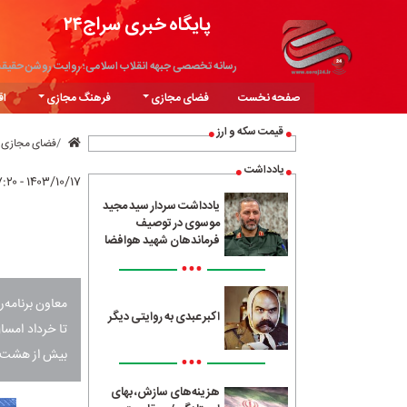
پایگاه خبری سراج۲۴
رسانه تخصصی جبهه انقلاب اسلامی؛ روایت روشن حقیق
صفحه نخست
فضای مجازی
فرهنگ مجازی
اق
قیمت سکه و ارز
فضای مجازی
یادداشت
۱۴۰۳/۱۰/۱۷ - ۱۷:۲۰
یادداشت سردار سید مجید
موسوی در توصیف
فرماندهان شهید هوافضا
•••
معاون برنامه‌
اکبر عبدی به روایتی دیگر
بیش از هشت میلیون خانو
•••
هزینه‌های سازش، بهای