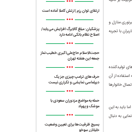
•••
ارتقای توان رزم | ارتش کاملا آماده است
•••
رنوری منازل و
پزشکیان: مبلغ کالابرگ افزایش می‌یابد/
ربران با تجربه
اصلاح نظام بانکی ادامه دارد
•••
حجت‌الاسلام حاج‌علی‌اکبری خطیب نماز
جمعه این هفته تهران
•••
ای تولیدکننده
 استفاده از آن
حرف‌های ترامپ چیزی جز یک
دیپلماسی نمایشی و تکراری نیست
تصال خانوارها
•••
حمله به مواضع مزدوران سعودی با
موشک و پهپاد
ا باید به این
•••
مایی به دنبال
بسیج ظرفیت‌ها برای تعیین وضعیت
خلبانان سوخو