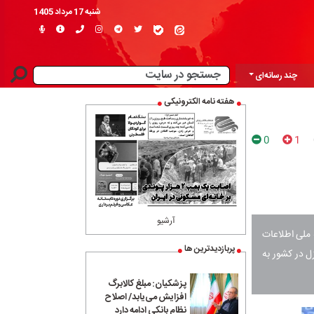
شنبه 17 مرداد 1405
چند رسانه‌ای
هفته نامه الکترونیکی
0
1
آرشیو
 ملی اطلاعات
پربازدیدترین ها
ازل در کشور به
پزشکیان: مبلغ کالابرگ
افزایش می‌یابد/ اصلاح
نظام بانکی ادامه دارد