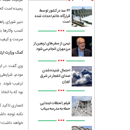
رسیده است که رشد ۱۰۰ د
۶۲ سد در کشور توسط
قرارگاه خاتم احداث شده
دبیر شورای راه
است
•••
کسب وکارها باید
سرعت و کیفیت ب
نیمی از سفرهای اربعین از
مرز مهران انجام می‌شود
کمک وزارت ارتب
•••
وی گفت: در این
احتمال شنیده‌شدن
مودم، شرایطی را
صدای انفجار در شرق
تهران
ترغیب شوند. یک
•••
بود که با اتخا
فیلم | لحظات ابتدایی
انصاری تاکید ک
حمله به مدرسه میناب
نکته توجه داشت
•••
خواهد داشت؛ لذا