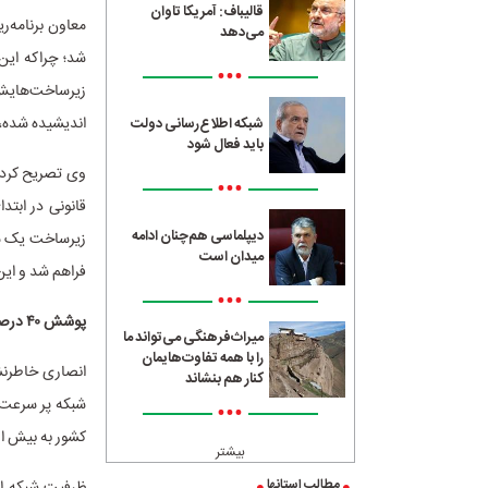
قالیباف: آمریکا تاوان
معاون برنامه‌ر
می‌دهد
شد؛ چراکه این
•••
زیرساخت‌هایش 
اندیشیده شده، ا
شبکه اطلاع‌رسانی دولت
باید فعال شود
وی تصریح کرد: 
•••
قانونی در ابتد
دیپلماسی هم‌چنان ادامه
زیرساخت یک شرک
میدان است
فراهم شد و این
•••
پوشش ۴۰ درصدی فیبرنوری در کشور
میراث‌فرهنگی می‌تواند ما
را با همه تفاوت‌هایمان
انصاری خاطرنش
کنار هم بنشاند
شبکه پر سرعت و
•••
کشور به بیش از هشت میلیون خانوار
بیشتر
مطالب استانها