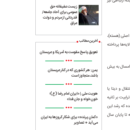
ه ارتباطی نیز
زیست عفیفانه حق
عمومی برای آحاد جامعه/
قدردانی از مردم و دولت
عراق
 اصلی (هسته)،
آخرین مطالب
یه‌ها پرداخته
تعویق پاسخ مقومت به آمریکا و عربستان
•••
 تا خرداد امسال به بیش
یمن: هر کشوری که در کنار عربستان
باشد، متجاوز است
•••
قال و دیتا یا
هویت ملی | «ایران امام رضا (ع)؛
 IP تاکنون توسعه داد؛ به طوری که ظرفیت شبکه انتقال از حدود ۳۰ ترابیت بر ثانیه به ۶۰.۱۷ ترابیت بر ثانیه
خون‌خواه و جان‌فدا»
 از ۲۸ به ۵۶ ترابیت بر ثانیه رسیده که رشد این
•••
فته تا پایان سال
«کمانِ پرنده» برای شکار کروزها به ایران
می‌آید + تصاویر