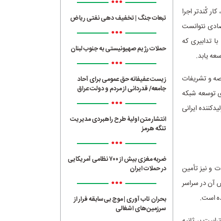
•••
ر کُندتر اجرا
تبعات جنگ | تخفیف دهی نفتی ریاض
صادی نتوانست
•••
ا تدابیری که
حملات رژیم صهیونیستی به جنوب لبنان
سعه یابد.
•••
قصه و تشریفات
زیست عفیفانه حق عمومی برای آحاد
جامعه/ قدردانی از مردم و دولت عراق
ای توسعه شبکه
•••
دکننده ایرانی
انتشار متن اولیۀ طرح راهبردی مدیریت
تنگه هرمز
•••
ضربه مغزی بیش از ۷۰۰ نظامی آمریکایی
 و نیز تأمین
در حملات ایران
•••
ش آن در سراسر
بحران تاب آوری | موج بی‌سابقه فرار از
سرزمین‌های اشغالی
شبکه انتقال از ۳۰ ترابیت بر ثانیه به ۶۰.۱۷ ترابیت بر ثانیه و ظرفیت شبکه IP از ۲۸ به ۵۶ ترابیت بر ثانیه