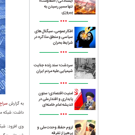
ایستادگی/ «مقاومت»
تنها مسیرِ رسیدن به
پیروزی
•••
افکار عمومی، سیگنال‌های
سیاسی و منطق مذاکره در
شرایط بحران
•••
سردشت؛ سند زنده جنایت
شیمیایی علیه مردم ایران
•••
امنیت اقتصادی؛ ستون
پایداری و اقتدار ملی در
به گزارش
سراج24
اندیشه امام خامنه‌ای
داشت: شبکه ملی اطلاعات به 
•••
وی افزود: شبک
لزوم حفظ وحدت ملی و
پرهیز از تفرقه