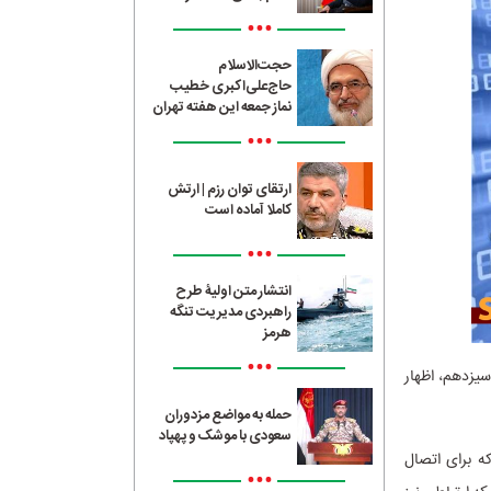
•••
حجت‌الاسلام
حاج‌علی‌اکبری خطیب
نماز جمعه این هفته تهران
•••
ارتقای توان رزم | ارتش
کاملا آماده است
•••
انتشار متن اولیۀ طرح
راهبردی مدیریت تنگه
هرمز
•••
سیزدهم، اظهار
حمله به مواضع مزدوران
سعودی با موشک و پهپاد
ه برای اتصال
•••