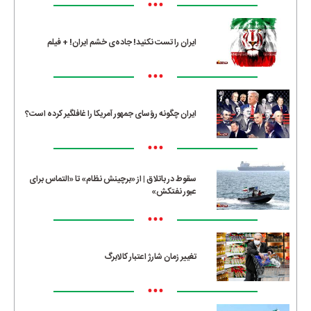
•••
ایران را تست نکنید! جاده‌ی خشم ایران! + فیلم
•••
ایران چگونه رؤسای جمهور آمریکا را غافلگیر کرده است؟
•••
سقوط در باتلاق | از «برچینش نظام» تا «التماس برای
عبور نفتکش»
•••
تغییر زمان شارژ اعتبار کالابرگ
•••