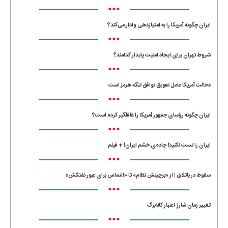
•••
ایران چگونه آمریکا را به امتیازدهی وادار می‌کند؟
•••
شروط تهران برای ایجاد امنیت پایدار کدامند؟
•••
دخالت آمریکا عامل تعویق توافق تنگه هرمز است
•••
ایران چگونه رؤسای جمهور آمریکا را غافلگیر کرده است؟
•••
ایران را تست نکنید! جاده‌ی خشم ایران! + فیلم
•••
سقوط در باتلاق | از «برچینش نظام» تا «التماس برای عبور نفتکش»
•••
تغییر زمان شارژ اعتبار کالابرگ
•••