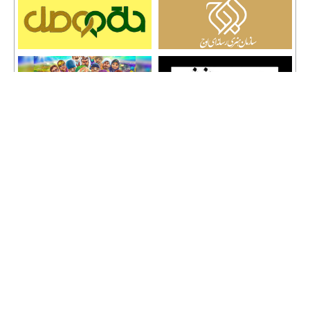
تمامی حقوق نشر مطالب و حق کپی رایت برای وب سایت سراج 24 محفوظ است و هرگونه
کپی برداری پیگرد قانونی دارد.
info [@] seraj24.ir