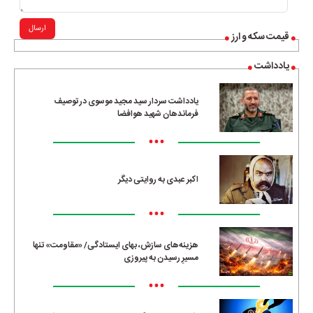
ارسال
قیمت سکه و ارز
یادداشت
یادداشت سردار سید مجید موسوی در توصیف
فرماندهان شهید هوافضا
•••
اکبر عبدی به روایتی دیگر
•••
هزینه‌های سازش، بهای ایستادگی/ «مقاومت» تنها
مسیرِ رسیدن به پیروزی
•••