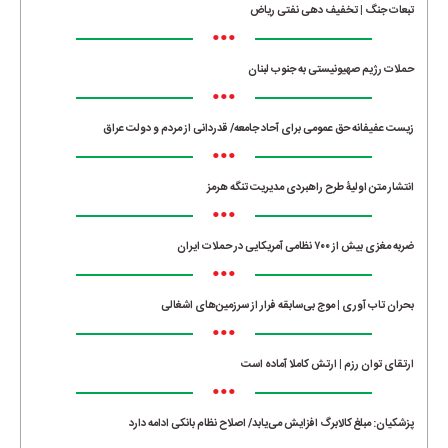
تبعات جنگ | تخفیف دهی نفتی ریاض
•••
حملات رژیم صهیونیستی به جنوب لبنان
•••
زیست عفیفانه حق عمومی برای آحاد جامعه/ قدردانی از مردم و دولت عراق
•••
انتشار متن اولیۀ طرح راهبردی مدیریت تنگه هرمز
•••
ضربه مغزی بیش از ۷۰۰ نظامی آمریکایی در حملات ایران
•••
بحران تاب آوری | موج بی‌سابقه فرار از سرزمین‌های اشغالی
•••
ارتقای توان رزم | ارتش کاملا آماده است
•••
پزشکیان: مبلغ کالابرگ افزایش می‌یابد/ اصلاح نظام بانکی ادامه دارد