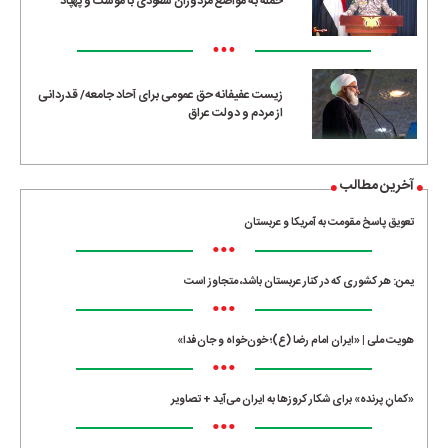
حمله به مواضع مزدوران سعودی با موشک و پهپاد
•••
زیست عفیفانه حق عمومی برای آحاد جامعه/ قدردانی
از مردم و دولت عراق
آخرین مطالب
تعویق پاسخ مقومت به آمریکا و عربستان
•••
یمن: هر کشوری که در کنار عربستان باشد، متجاوز است
•••
هویت ملی | «ایران امام رضا (ع)؛ خون‌خواه و جان‌فدا»
•••
«کمانِ پرنده» برای شکار کروزها به ایران می‌آید + تصاویر
•••