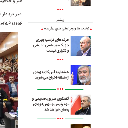
هنر و خلاقیت 
•••
امیر دریادار
بیشتر
نیروی دریایی
توئیت ها و ویراستی های برگزیده
حرف‌های ترامپ چیزی
جز یک دیپلماسی نمایشی
و تکراری نیست
•••
هشدار به آمریکا: به زودی
از منطقه اخراج می‌شوید
•••
گفتگوی صریح، صمیمی و
مهم رئیس جمهور به زودی
پخش خواهد شد
•••