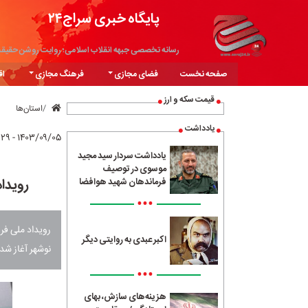
پایگاه خبری سراج۲۴
رسانه تخصصی جبهه انقلاب اسلامی؛ روایت روشن حقیق
صفحه نخست
فضای مجازی
فرهنگ مجازی
اق
قیمت سکه و ارز
استان‌ها
یادداشت
۱۴۰۳/۰۹/۰۵ - ۱۱:۲۹
یادداشت سردار سید مجید
موسوی در توصیف
رویدا
فرماندهان شهید هوافضا
•••
رویداد ملی ف
اکبر عبدی به روایتی دیگر
نوشهر آغاز شد.
•••
هزینه‌های سازش، بهای