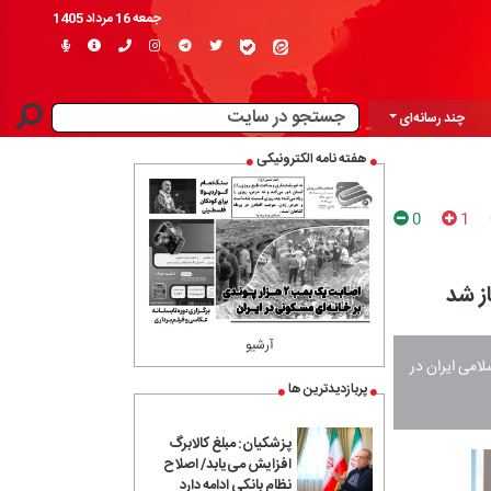
جمعه 16 مرداد 1405
چند رسانه‌ای
هفته نامه الکترونیکی
0
1
ز شد
آرشیو
می ایران در
پربازدیدترین ها
پزشکیان: مبلغ کالابرگ
افزایش می‌یابد/ اصلاح
نظام بانکی ادامه دارد