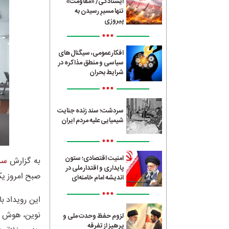
ایستادگی/ «مقاومت»
تنها مسیرِ رسیدن به
پیروزی
•••
افکار عمومی، سیگنال‌های
سیاسی و منطق مذاکره در
شرایط بحران
•••
سردشت؛ سند زنده جنایت
شیمیایی علیه مردم ایران
•••
امنیت اقتصادی؛ ستون
به گزارش
سرا
پایداری و اقتدار ملی در
صبح امروز یک
اندیشه امام خامنه‌ای
•••
این رویداد 
نوین، هوش م
لزوم حفظ وحدت ملی و
پرهیز از تفرقه