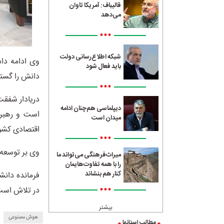
قالیباف: آمریکا تاوان
می‌دهد
•••
شبکه اطلاع‌رسانی دولت
وی ادامه دا
باید فعال شود
دانش را گستر
•••
دریادار شفقت
دیپلماسی هم‌چنان ادامه
است و رهبر 
میدان است
اقتصادی کشور
•••
وی بر توسعه 
میراث‌فرهنگی می‌تواند ما
را با همه تفاوت‌هایمان
کنار هم بنشاند
فرمانده دانش
•••
در تلاش است 
بیشتر
هوش مصنوعی
مطالب استانها