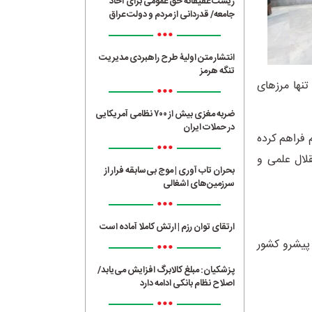
زیست عفیفانه حق عمومی برای آحاد
جامعه/ قدردانی از مردم و دولت عراق
•••
انتشار متن اولیۀ طرح راهبردی مدیریت
تنگه هرمز
نها مرزهای
•••
ضربه مغزی بیش از ۷۰۰ نظامی آمریکایی
در حملات ایران
 فراهم کرده
•••
لال علمی و
بحران تاب آوری | موج بی‌سابقه فرار از
سرزمین‌های اشغالی
•••
ارتقای توان رزم | ارتش کاملا آماده است
 پیشرو کشور
•••
پزشکیان: مبلغ کالابرگ افزایش می‌یابد/
اصلاح نظام بانکی ادامه دارد
•••