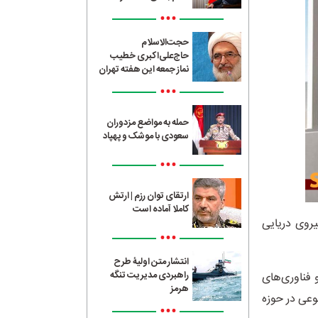
•••
حجت‌الاسلام
حاج‌علی‌اکبری خطیب
نماز جمعه این هفته تهران
•••
حمله به مواضع مزدوران
سعودی با موشک و پهپاد
•••
ارتقای توان رزم | ارتش
کاملا آماده است
روی دریایی
•••
انتشار متن اولیۀ طرح
راهبردی مدیریت تنگه
فناوری‌های
هرمز
عی در حوزه
•••