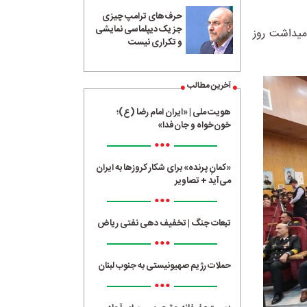
حرف‌های ترامپ چیزی
جز یک دیپلماسی نمایشی
امیداشت روز
و تکراری نیست
آخرین مطالب
هویت ملی | «ایران امام رضا (ع)؛
خون‌خواه و جان‌فدا»
•••
«کمانِ پرنده» برای شکار کروزها به ایران
می‌آید + تصاویر
•••
تبعات جنگ | تخفیف دهی نفتی ریاض
•••
حملات رژیم صهیونیستی به جنوب لبنان
•••