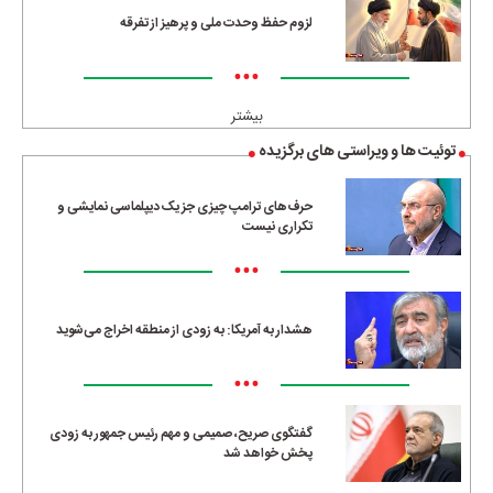
لزوم حفظ وحدت ملی و پرهیز از تفرقه
•••
بیشتر
توئیت ها و ویراستی های برگزیده
حرف‌های ترامپ چیزی جز یک دیپلماسی نمایشی و
تکراری نیست
•••
هشدار به آمریکا: به زودی از منطقه اخراج می‌شوید
•••
گفتگوی صریح، صمیمی و مهم رئیس جمهور به زودی
پخش خواهد شد