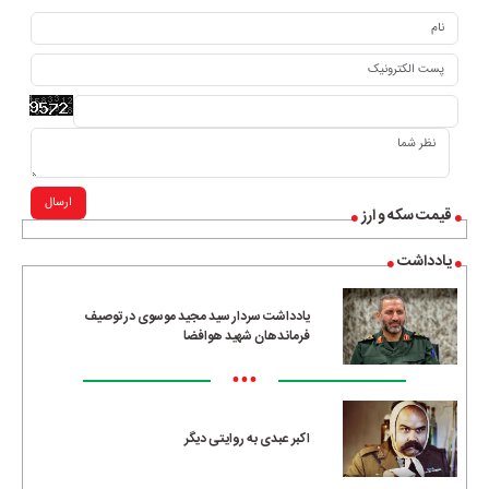
ارسال
قیمت سکه و ارز
یادداشت
یادداشت سردار سید مجید موسوی در توصیف
فرماندهان شهید هوافضا
•••
اکبر عبدی به روایتی دیگر