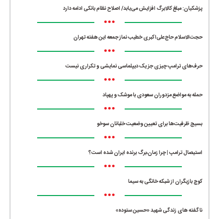
پزشکیان: مبلغ کالابرگ افزایش می‌یابد/ اصلاح نظام بانکی ادامه دارد
•••
حجت‌الاسلام حاج‌علی‌اکبری خطیب نماز جمعه این هفته تهران
•••
حرف‌های ترامپ چیزی جز یک دیپلماسی نمایشی و تکراری نیست
•••
حمله به مواضع مزدوران سعودی با موشک و پهپاد
•••
بسیج ظرفیت‌ها برای تعیین وضعیت خلبانان سوخو
•••
استیصال ترامپ | چرا زمان،برگ برنده ایران شده است؟
•••
کوچ بازیگران از شبکه خانگی به سیما
•••
ناگفته های زندگی شهید «حسین ستوده»