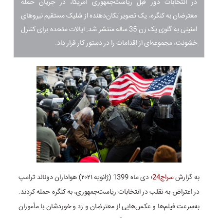
در انتخابات دور قبل ریاست‌جمهوری آمریکا، در جریان حمله
معترضان به کنگره،‌ یک تصویر تکان‌دهنده از شلیک مستقیم نیروهای
امنیتی به گلوی یک زن 35 ساله منتشر شد. ایالات متحده برای کنترل
خشونت، مجموعه‌ای از اقدامات را در دستور کار قرار داد.
به گزارش
سراج24
؛ دی ماه 1399 (ژانویه ۲۰۲۱) هواداران دونالد ترامپ
در اعتراض به تقلب در انتخابات ریاست‌جمهوری، به کنگره حمله کردند.
به‌سرعت فیلم‌ها و عکس‌هایی از معترضان و زد و خوردشان با مأموران