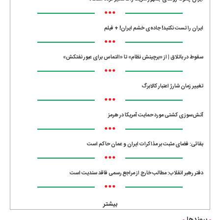
•••
ایران را تست نکنید! جاده‌ی خشم ایران! + فیلم
•••
سقوط در باتلاق | از «برچینش نظام» تا «التماس برای عبور نفتکش»
•••
تغییر زمان شارژ اعتبار کالابرگ
•••
آتش‌سوزی کشتی مورد حمایت آمریکا در هرمز
•••
بقائی: فضای مثبت بر مذاکرات ایران و عمان حاکم است
•••
دفتر رهبر انقلاب: مطالب خارج از مراجع رسمی فاقد سندیت است
•••
بیشتر