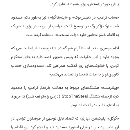
پایان دوره ریاستش، برای همیشه تعلیق کرد.
حساب ترامپ در «فیس‌بوک» و «اینستاگرام» نیز به‌طور دائم مسدود
شد. مارک زاکربرگ در توضیح گفت ترامپ از این بستر برای «تحریک
به اقدام خشونت‌آمیز علیه دولت منتخب» استفاده کرده است.
آدام موسری مدیر اینستاگرام هم گفت:‌ «با توجه به شرایط خاصی که
وجود دارد و این حقیقت که رئیس جمهور قصد دارد به جای محکوم
کردن، با خشونت‌های روز گذشته همراهی کند، مسدود‌سازی حساب
کاربری او را به مدت نامحدود تمدید می‌کنیم»
«پینترست» هشتگ‌های مربوط به مطالب طرفدار ترامپ را محدود
کرد؛ از جمله هشتگ StopTheSteal (دزدی را متوقف کنید) که مربوط
به ادعای تقلب در انتخابات بود.
«گوگل» اپلیکیشن «پارلر» که تعداد قابل توجهی از طرفداران ترامپ در
آن عضو بودند را در «پلی استور» مسدود کرد و اعلام کرد این اقدام را