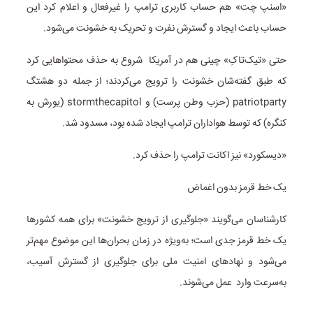
«اسنپ چت» هم حساب کار‌بری ترامپ را غیر‌فعال و اعلام کرد این
حساب باعث ایجاد و گسترش نفرت و تحریک به خشونت می‌شود.
حتی «تیک‌تاکِ» چینی هم در آمریکا شروع به حذف محتواهایی کرد
که طبق گفته‌شان خشونت را ترویج می‌کردند؛ از جمله دو هشتگ
patriotparty (حزب وطن پرست) و stormthecapitol (یورش به
کنگره) که توسط هواداران ترامپ ایجاد شده بود، مسدود شد.
«دیسکورد» نیز اکانت ترامپ را حذف کرد.
یک خط قرمز بدون اغماض
کارشناسان می‌گویند «جلوگیری از ترویج خشونت» برای همه کشورها
یک خط قرمز جدی است؛‌ به‌ویژه در زمان بحران‌ها این موضوع مهم‌تر
می‌شود و نهادهای امنیت ملی برای جلوگیری از گسترش آسیب،
به‌سرعت وارد عمل می‌شوند.