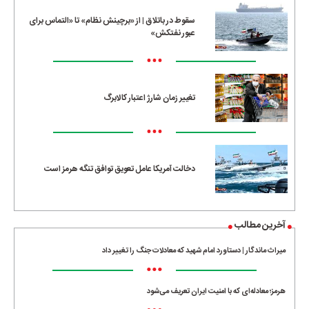
سقوط در باتلاق | از «برچینش نظام» تا «التماس برای
عبور نفتکش»
•••
تغییر زمان شارژ اعتبار کالابرگ
•••
دخالت آمریکا عامل تعویق توافق تنگه هرمز است
آخرین مطالب
میراث ماندگار | دستاورد امام شهید که معادلات جنگ را تغییر داد
•••
هرمز؛ معادله‌ای که با امنیت ایران تعریف می‌شود