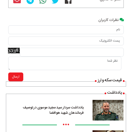
نظرات کاربران
ارسال
قیمت سکه و ارز
یادداشت
یادداشت سردار سید مجید موسوی در توصیف
فرماندهان شهید هوافضا
•••