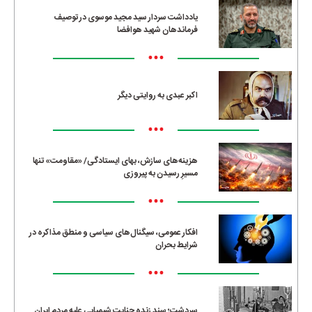
یادداشت سردار سید مجید موسوی در توصیف
فرماندهان شهید هوافضا
•••
اکبر عبدی به روایتی دیگر
•••
هزینه‌های سازش، بهای ایستادگی/ «مقاومت» تنها
مسیرِ رسیدن به پیروزی
•••
افکار عمومی، سیگنال‌های سیاسی و منطق مذاکره در
شرایط بحران
•••
سردشت؛ سند زنده جنایت شیمیایی علیه مردم ایران