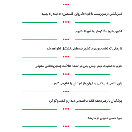
•••
نسل‌کشی از سربرنیتسا تا غزه؛ «کاروان فلسطین» به نیمه‌راه رسید
•••
اکنون هیچ مذاکره‌ای با آمریکا نداریم
•••
تا زمانی که نخست‌وزیرم، کشور فلسطینی تشکیل نخواهد شد
•••
جزئیات عملیات مهم ارتش یمن در المخا؛ هلاکت چندین نظامی سعودی
•••
پای نظامی آمریکایی به ایران باز شود آن را قطع می‌کنیم
•••
پزشکیان با رهبر معظم انقلاب اسلامی دیدار و گفت‌وگو کرد
•••
سید حسن خمینی عزادار شد
•••