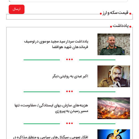
ارسال
قیمت سکه و ارز
یادداشت
یادداشت سردار سید مجید موسوی در توصیف
فرماندهان شهید هوافضا
•••
اکبر عبدی به روایتی دیگر
•••
هزینه‌های سازش، بهای ایستادگی/ «مقاومت» تنها
مسیرِ رسیدن به پیروزی
•••
افکار عمومی، سیگنال‌های سیاسی و منطق مذاکره در