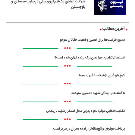
هلاکت اعضای یک تیم تروریستی در جنوب سیستان و
بلوچستان
آخرین مطالب
بسیج ظرفیت‌ها برای تعیین وضعیت خلبانان سوخو
•••
استیصال ترامپ | چرا زمان،برگ برنده ایران شده است؟
•••
کوچ بازیگران از شبکه خانگی به سیما
•••
ناگفته های زندگی شهید «حسین ستوده»
•••
تکذیب ادعایی درباره نحوه ردزنی محل استقرار شهید لاریجانی
•••
پرداخت عوارض واقع‌بینانه‌تر از ادامه بحران در هرمز است