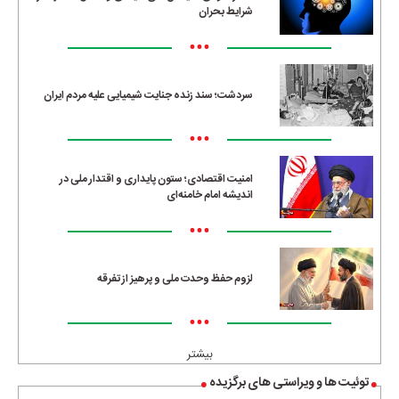
شرایط بحران
•••
سردشت؛ سند زنده جنایت شیمیایی علیه مردم ایران
•••
امنیت اقتصادی؛ ستون پایداری و اقتدار ملی در
اندیشه امام خامنه‌ای
•••
لزوم حفظ وحدت ملی و پرهیز از تفرقه
•••
بیشتر
توئیت ها و ویراستی های برگزیده