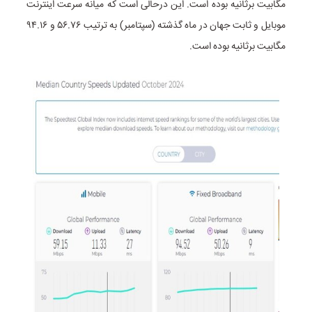
مگابیت برثانیه بوده است. این درحالی است که میانه سرعت اینترنت
موبایل و ثابت جهان در ماه گذشته (سپتامبر) به ترتیب ۵۶.۷۶ و ۹۴.۱۶
مگابیت برثانیه بوده است.