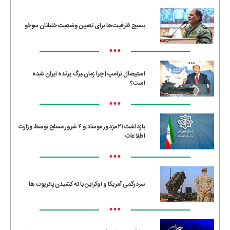
بسیج ظرفیت‌ها برای تعیین وضعیت خلبانان سوخو
•••
استیصال ترامپ | چرا زمان،برگ برنده ایران شده
است؟
•••
بازداشت ۲۱ مزدور موساد و ۴ شرور مسلح توسط وزارت
اطلاعات
•••
سردرگمی آمریکا و اوکراین با ته کشیدن پاتریوت ها
•••