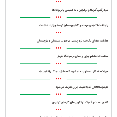
•••
سردرگمی آمریکا و اوکراین با ته کشیدن پاتریوت ها
•••
بازداشت ۲۱ مزدور موساد و ۴ شرور مسلح توسط وزارت اطلاعات
•••
هلاکت اعضای یک تیم تروریستی در جنوب سیستان و بلوچستان
•••
مختصات تفاهم ایران و عمان بر سر تنگه هرمز
•••
میراث ماندگار | دستاورد امام شهید که معادلات جنگ را تغییر داد
•••
هرمز؛ معادله‌ای که با امنیت ایران تعریف می‌شود
•••
کندی صمت و گمرک در تغییر سازوکارهای ترخیص
•••