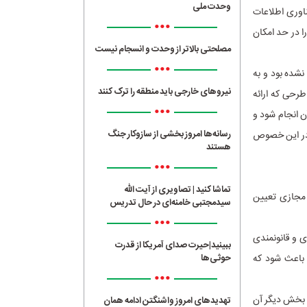
وحدت ملی
اوری اطلاعات
•••
ا در حد امکان
مصلحتی بالاتر از وحدت و انسجام نیست
•••
نشده بود و به
نیروهای خارجی باید منطقه را ترک کنند
طرحی که ارائه
•••
 انجام شود و
رسانه‌ها امروز بخشی از سازوکار جنگ
 در این خصوص
هستند
•••
تماشا کنید | تصاویری از آیت الله
 مجازی تعیین
سیدمجتبی خامنه‌ای در حال تدریس
•••
 و قانونمندی
ببینید|حیرت صدای آمریکا از قدرت
 باعث شود که
حوثی‌ها
•••
 بخش دیگر آن
تهدیدهای امروز واشنگتن ادامه همان