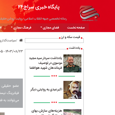
پایگاه خبری سراج۲۴
رسانه تخصصی جبهه انقلاب اسلامی؛ روایت روشن حقیق
صفحه نخست
فضای مجازی
فرهنگ مجازی
اق
قیمت سکه و ارز
سیاست‌گذاری
یادداشت
۱۴۰۳/۰۸/۲۳ - ۱۱:۰۵
یادداشت سردار سید مجید
موسوی در توصیف
فرماندهان شهید هوافضا
•••
عضو حقیقی شو
اکبر عبدی به روایتی دیگر
فیلترینگ نیس
می‌توانند به 
•••
هزینه‌های سازش، بهای