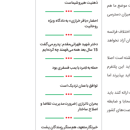
ذهنیت هیروشیماست
قت موضع ما هم
•••
 میزان دسترسی
احضار «باقر خرازی» به دادگاه ویژه
روحانیت
اختلاف فرانسه
•••
ن آزاد نخواهد
دختر شهید طهرانی‌مقدم: پدرم می‌گفت
15 سال بعد همه می‌فهمند چه کرده‌ایم
•••
اشته است اصلا
ید این پلتفرم
حمله به لامرد با بمب فسفری بود
•••
د بپذیرند اما
توافق با عمان نزدیک است
ائه کنند باید
•••
حابا و ضابطه‌
بحران ناترازی | ضرورت مدیریت تقاضا و
اصلاح ساختار
فرصت‌های کشور
•••
خبرنگار متعهد، هم‌سنگر رزمندگان پشت