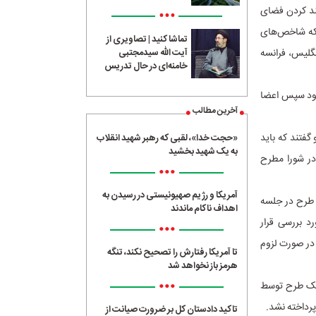
ند کردن فضای
•••
نکه شاخص‌های
تماشا کنید | تصاویری از
گلیس، فرانسه
آیت الله سیدمجتبی
خامنه‌ای در حال تدریس
شود سپس اعضا
آخرین مطالب
گفتند که باید
«حجت خدا»، لقبی که رهبر شهید انقلاب
به یک شهید بخشید
در شورا مطرح
•••
آمریکا و رژیم صهیونیستی در رسیدن به
 طرح در جلسه
اهداف ناکام ماندند
د بررسی قرار
•••
در صورت لزوم
تا آمریکا رفتارش را تصحیح نکند، تنگه
هرمز باز نخواهد شد
•••
 یک طرح توسط
پرداخته نشد.
تاکید دادستان کل بر ضرورت صیانت از