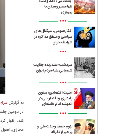
ایستادگی/ «مقاومت»
تنها مسیرِ رسیدن به
پیروزی
•••
افکار عمومی، سیگنال‌های
سیاسی و منطق مذاکره در
شرایط بحران
•••
سردشت؛ سند زنده جنایت
شیمیایی علیه مردم ایران
•••
امنیت اقتصادی؛ ستون
پایداری و اقتدار ملی در
به گزارش
سراج24
اندیشه امام خامنه‌ای
در دومین جلسه
•••
شد، اظهار کرد
لزوم حفظ وحدت ملی و
مجازی، اصول 
پرهیز از تفرقه