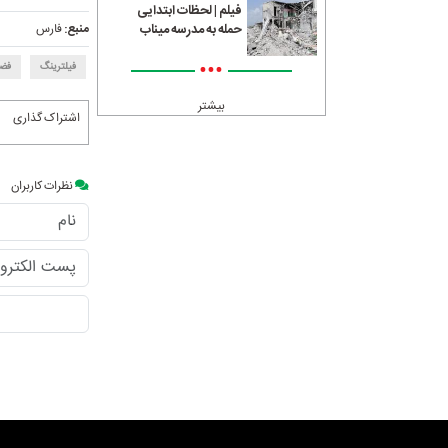
فیلم | لحظات ابتدایی
منبع:
فارس
حمله به مدرسه میناب
•••
فیلترینگ
فضا
بیشتر
اشتراک گذاری
نظرات کاربران