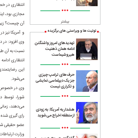
انتظاری در خص
•••
مجازی بود، ای
بیشتر
آن چیست؟ زیرا
توئیت ها و ویراستی های برگزیده
و آمریکا نیز در
وی افزود: در 
تهدیدهای امروز واشنگتن
ادامه همان ذهنیت
نسبت به آن طرح
هیروشیماست
انتظاری ادامه 
•••
این رضایتمندی
حرف‌های ترامپ چیزی
می‌شود.
جز یک دیپلماسی نمایشی
و تکراری نیست
وی در خصوص نح
•••
شورا، توسط دب
می‌دهند، زمان
هشدار به آمریکا: به زودی
رای گیری شده 
از منطقه اخراج می‌شوید
عضو حقیقی شور
•••
وزارت ارتباطات 