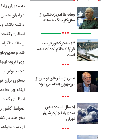
به مدیران پلتف
رسانه‌ها امروز بخشی از
در ایران همین 
سازوکار جنگ هستند
داشته باشند ولی
•••
انتظاری گفت: م
و مالک تلگرام 
۶۲ سد در کشور توسط
قرارگاه خاتم احداث شده
شد و همین‌طور
است
وی افزود: اینه
•••
عجیب‌وغریب نیس
نیمی از سفرهای اربعین از
بستری برای توز
مرز مهران انجام می‌شود
اینکه چرا قواعد
•••
انتظاری گفت: ب
احتمال شنیده‌شدن
ضوابط کشور را 
صدای انفجار در شرق
بخواهند در کشو
تهران
از دست خواهد
•••