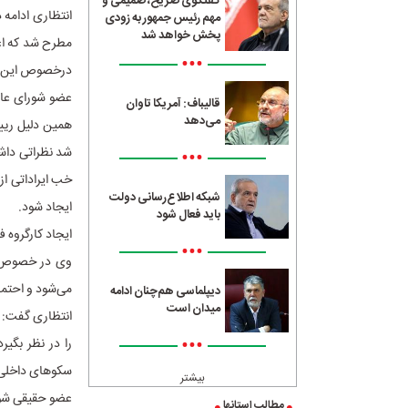
گفتگوی صریح، صمیمی و
انتظاری ادامه
مهم رئیس جمهور به زودی
پخش خواهد شد
مطرح شد که اعض
•••
درخصوص این طر
عضو شورای عالی
قالیباف: آمریکا تاوان
می‌دهد
همین دلیل رییس
شد نظراتی داش
•••
خب ایراداتی ا
شبکه اطلاع‌رسانی دولت
ایجاد شود.
باید فعال شود
ایجاد کارگروه 
•••
وی در خصوص اع
می‌شود و احتمال
دیپلماسی هم‌چنان ادامه
میدان است
انتظاری گفت: 
•••
را در نظر بگی
سکوهای داخلی آ
بیشتر
عضو حقیقی شور
مطالب استانها