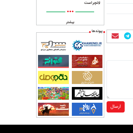
لانچر است
•••
بیشتر
پیوندها
ارسال