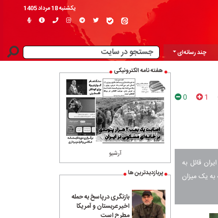
یکشنبه 18 مرداد 1405
چند رسانه‌ای
هفته نامه الکترونیکی
0
1
آرشیو
ران قائل به
پربازدیدترین ها
به یک میزان
بازنگری در پاسخ به حمله
اخیر عربستان و آمریکا
مطرح است