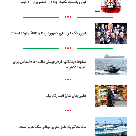
ایران را تست نکنید! جاده‌ی خشم ایران! + فیلم
•••
ایران چگونه رؤسای جمهور آمریکا را غافلگیر کرده است؟
•••
سقوط در باتلاق | از «برچینش نظام» تا «التماس برای
عبور نفتکش»
•••
تغییر زمان شارژ اعتبار کالابرگ
•••
دخالت آمریکا عامل تعویق توافق تنگه هرمز است