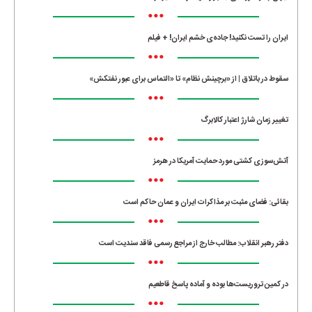
•••
ایران را تست نکنید! جاده‌ی خشم ایران! + فیلم
•••
سقوط در باتلاق | از «برچینش نظام» تا «التماس برای عبور نفتکش»
•••
تغییر زمان شارژ اعتبار کالابرگ
•••
آتش‌سوزی کشتی مورد حمایت آمریکا در هرمز
•••
بقائی: فضای مثبت بر مذاکرات ایران و عمان حاکم است
•••
دفتر رهبر انقلاب: مطالب خارج از مراجع رسمی فاقد سندیت است
•••
در کمین تروریست‌ها بوده و آماده پاسخ قاطعیم
•••