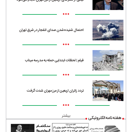
•••
احتمال شنیده‌شدن صدای انفجار در شرق تهران
•••
فیلم | لحظات ابتدایی حمله به مدرسه میناب
•••
تردد زائران اربعین از مرز مهران شدت گرفت
•••
بیشتر
هفته نامه الکترونیکی