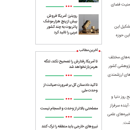
 امنیت فضای
•••
رویترز: آمریکا فروش
بیش از پنج هزار موشک
شکیل این
پاتریوت به چند کشور
عربی را تائید کرد
این حوزه
آخرین مطالب
نه‌های مختلف
تا آمریکا رفتارش را تصحیح نکند، تنگه
 پژوهشی کشور
هرمز باز نخواهد شد
•••
دهای ارزشمندی
تاکید دادستان کل بر ضرورت صیانت از
وحدت ملی
 روز دنیا و
•••
آینده سرفراز
مصلحتی بالاتر از وحدت و انسجام نیست
یره‌های علمی
•••
اشت.
نیروهای خارجی باید منطقه را ترک کنند