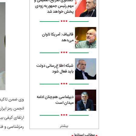
گفتگوی صریح، صمیمی و
مهم رئیس جمهور به زودی
پخش خواهد شد
•••
قالیباف: آمریکا تاوان
می‌دهد
•••
شبکه اطلاع‌رسانی دولت
باید فعال شود
•••
دیپلماسی هم‌چنان ادامه
وی ضمن تاکید 
میدان است
انجمن رمز ایران
•••
ارتقای کیفی بی
بیشتر
رمزشناسی و فناو
مطالب استانها