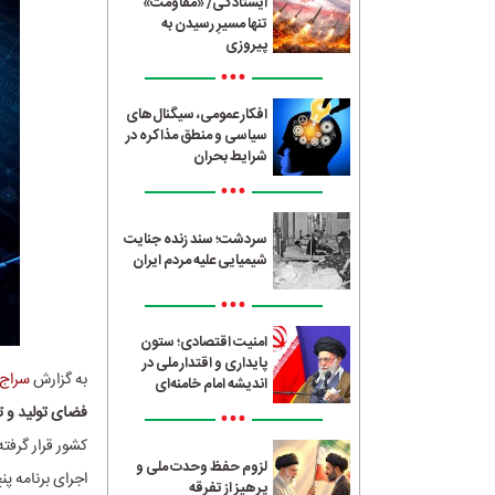
ایستادگی/ «مقاومت»
تنها مسیرِ رسیدن به
پیروزی
•••
افکار عمومی، سیگنال‌های
سیاسی و منطق مذاکره در
شرایط بحران
•••
سردشت؛ سند زنده جنایت
شیمیایی علیه مردم ایران
•••
امنیت اقتصادی؛ ستون
پایداری و اقتدار ملی در
به گزارش
سراج24
اندیشه امام خامنه‌ای
فضای تولید و ت
•••
کشور قرار گرفته
لزوم حفظ وحدت ملی و
اجرای برنامه پ
پرهیز از تفرقه