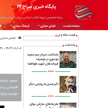
پایگاه خبری سراج۲۴
رسانه تخصصی جبهه انقلاب اسلامی؛ روایت روشن حقیق
صفحه نخست
فضای مجازی
فرهنگ مجازی
اق
قیمت سکه و ارز
فضای مجازی
یادداشت
۱۴۰۳/۰۸/۰۸ - ۰۸:۳۰
یادداشت سردار سید مجید
موسوی در توصیف
فرماندهان شهید هوافضا
•••
محمود سلماسی‌
اکبر عبدی به روایتی دیگر
اقتصادی و سی
اطلاعات (افتا
•••
هزینه‌های سازش، بهای