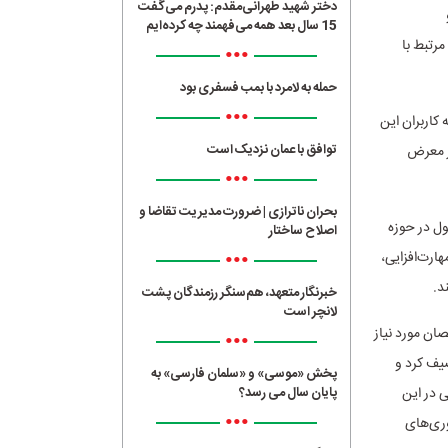
دختر شهید طهرانی‌مقدم: پدرم می‌گفت
15 سال بعد همه می‌فهمند چه کرده‌ایم
رتبط با
•••
حمله به لامرد با بمب فسفری بود
•••
 کاربران این
توافق با عمان نزدیک است
در معرض
•••
بحران ناترازی | ضرورت مدیریت تقاضا و
ول در حوزه
اصلاح ساختار
•••
هارت‌افزایی،
د.
خبرنگار متعهد، هم‌سنگر رزمندگان پشت
لانچر است
صان مورد نیاز
•••
یف کرد و
پخش «موسی» و «سلمان فارسی» به
پایان سال می رسد؟
 در این
•••
وری‌های