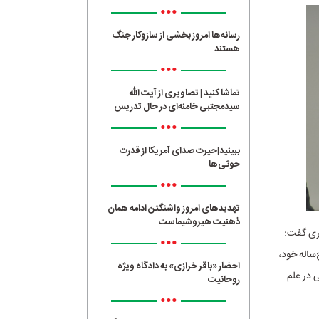
•••
رسانه‌ها امروز بخشی از سازوکار جنگ
هستند
•••
تماشا کنید | تصاویری از آیت الله
سیدمجتبی خامنه‌ای در حال تدریس
•••
ببینید|حیرت صدای آمریکا از قدرت
حوثی‌ها
•••
تهدیدهای امروز واشنگتن ادامه همان
ذهنیت هیروشیماست
بری گفت:
•••
‌ساله خود،
احضار «باقر خرازی» به دادگاه ویژه
 در علم
روحانیت
•••