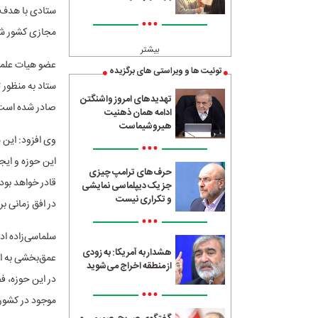
ستادی با هدف ت
•••
مجازی کشور شا
بیشتر
عضو هیات علمی
توئیت ها و ویراستی های برگزیده
ستاد به منظور 
تهدیدهای امروز واشنگتن
صادر شده است
ادامه همان ذهنیت
هیروشیماست
وی افزود: این 
•••
این حوزه و ایج
حرف‌های ترامپ چیزی
قادر خواهد بود
جز یک دیپلماسی نمایشی
و تکراری نیست
در افق زمانی ب
•••
سلماسی‌زاده اد
هشدار به آمریکا: به زودی
عمق‌بخشی به ای
از منطقه اخراج می‌شوید
در این حوزه، ف
•••
موجود در کشور