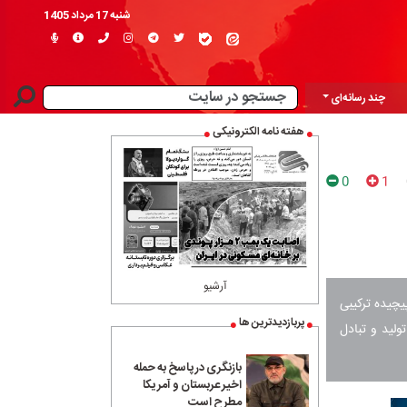
شنبه 17 مرداد 1405
چند رسانه‌ای
هفته نامه الکترونیکی
0
1
آرشیو
یچیده ترکیبی
پربازدیدترین ها
لید و تبادل
بازنگری در پاسخ به حمله
اخیر عربستان و آمریکا
مطرح است