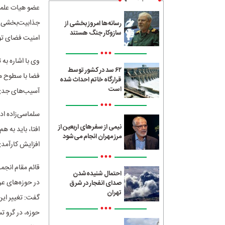
عضو هیات علمی 
جذابیت‌بخشی ب
رسانه‌ها امروز بخشی از
سازوکار جنگ هستند
امنیت فضای تول
•••
وی با اشاره به
۶۲ سد در کشور توسط
فضا با سطوح مخ
قرارگاه خاتم احداث شده
است
آسیب‌های جدی 
•••
سلماسی‌زاده اد
نیمی از سفرهای اربعین از
افتا، باید به ه
مرز مهران انجام می‌شود
افزایش کارآمدی
•••
قائم مقام انجمن
احتمال شنیده‌شدن
در حوزه‌های عر
صدای انفجار در شرق
تهران
گفت: تغییر این
•••
حوزه، در گرو ت