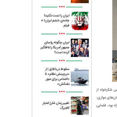
•••
ایران را تست نکنید!
جاده‌ی خشم ایران! +
فیلم
•••
ایران چگونه رؤسای
جمهور آمریکا را غافلگیر
کرده است؟
•••
سقوط در باتلاق | از
«برچینش نظام» تا
«التماس برای عبور
نفتکش»
س شکرخواه از
•••
ن‌های موازی:
تغییر زمان شارژ اعتبار
اه بود، فضایی
کالابرگ