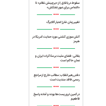
سقوط در باتلاق | از «برچینش نظام» تا
«التماس برای عبور نفتکش»
•••
تغییر زمان شارژ اعتبار کالابرگ
•••
آتش‌سوزی کشتی مورد حمایت آمریکا در
هرمز
•••
بقائی: فضای مثبت بر مذاکرات ایران و
عمان حاکم است
•••
دفتر رهبر انقلاب: مطالب خارج از مراجع
رسمی فاقد سندیت است
•••
در کمین تروریست‌ها بوده و آماده پاسخ
قاطعیم