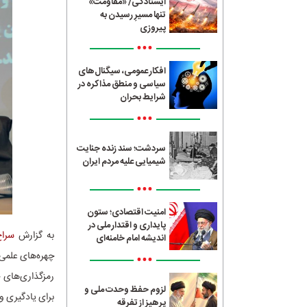
ایستادگی/ «مقاومت»
تنها مسیرِ رسیدن به
پیروزی
•••
افکار عمومی، سیگنال‌های
سیاسی و منطق مذاکره در
شرایط بحران
•••
سردشت؛ سند زنده جنایت
شیمیایی علیه مردم ایران
•••
امنیت اقتصادی؛ ستون
پایداری و اقتدار ملی در
به گزارش
سراج4
اندیشه امام خامنه‌ای
چهره‌های علمی
•••
رمزگذاری‌های ج
لزوم حفظ وحدت ملی و
برای یادگیری و
پرهیز از تفرقه