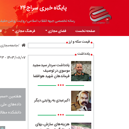
پایگاه خبری سراج۲۴
رسانه تخصصی جبهه انقلاب اسلامی؛ روایت روشن حقیق
صفحه نخست
فضای مجازی
فرهنگ مجازی
اق
قیمت سکه و ارز
جامعه‌مجازی
یادداشت
۱۴۰۳/۰۸/۰۷ - ۱۰:۴۳
یادداشت سردار سید مجید
موسوی در توصیف
فرماندهان شهید هوافضا
•••
هفتمین «سمینا
اکبر عبدی به روایتی دیگر
دانشکده مطالع
•••
هزینه‌های سازش، بهای