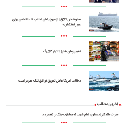
•••
سقوط در باتلاق | از «برچینش نظام» تا «التماس برای
عبور نفتکش»
•••
تغییر زمان شارژ اعتبار کالابرگ
•••
دخالت آمریکا عامل تعویق توافق تنگه هرمز است
آخرین مطالب
میراث ماندگار | دستاورد امام شهید که معادلات جنگ را تغییر داد
•••