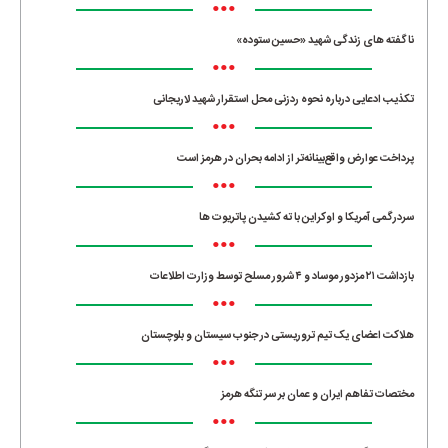
•••
ناگفته های زندگی شهید «حسین ستوده»
•••
تکذیب ادعایی درباره نحوه ردزنی محل استقرار شهید لاریجانی
•••
پرداخت عوارض واقع‌بینانه‌تر از ادامه بحران در هرمز است
•••
سردرگمی آمریکا و اوکراین با ته کشیدن پاتریوت ها
•••
بازداشت ۲۱ مزدور موساد و ۴ شرور مسلح توسط وزارت اطلاعات
•••
هلاکت اعضای یک تیم تروریستی در جنوب سیستان و بلوچستان
•••
مختصات تفاهم ایران و عمان بر سر تنگه هرمز
•••