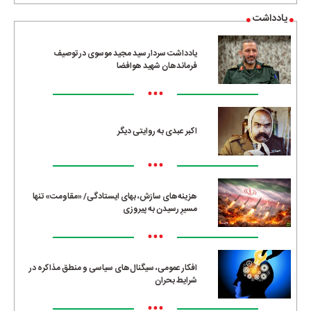
یادداشت
یادداشت سردار سید مجید موسوی در توصیف
فرماندهان شهید هوافضا
•••
اکبر عبدی به روایتی دیگر
•••
هزینه‌های سازش، بهای ایستادگی/ «مقاومت» تنها
مسیرِ رسیدن به پیروزی
•••
افکار عمومی، سیگنال‌های سیاسی و منطق مذاکره در
شرایط بحران
•••