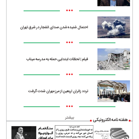
•••
احتمال شنیده‌شدن صدای انفجار در شرق تهران
•••
فیلم | لحظات ابتدایی حمله به مدرسه میناب
•••
تردد زائران اربعین از مرز مهران شدت گرفت
•••
بیشتر
هفته نامه الکترونیکی