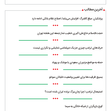
آخرین مطالب
پزشکیان: مبلغ کالابرگ افزایش می‌یابد/ اصلاح نظام بانکی ادامه دارد
•••
حجت‌الاسلام حاج‌علی‌اکبری خطیب نماز جمعه این هفته تهران
•••
حرف‌های ترامپ چیزی جز یک دیپلماسی نمایشی و تکراری نیست
•••
حمله به مواضع مزدوران سعودی با موشک و پهپاد
•••
بسیج ظرفیت‌ها برای تعیین وضعیت خلبانان سوخو
•••
استیصال ترامپ | چرا زمان،برگ برنده ایران شده است؟
•••
کوچ بازیگران از شبکه خانگی به سیما