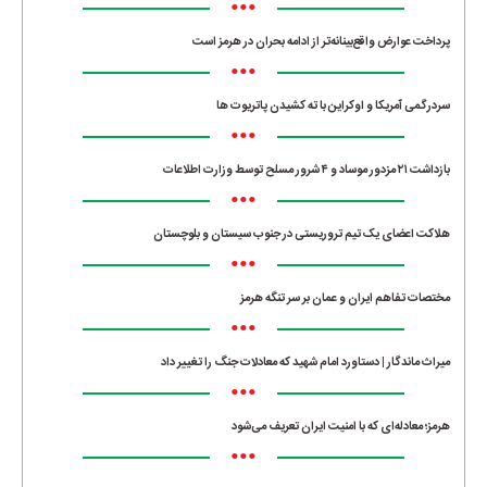
•••
پرداخت عوارض واقع‌بینانه‌تر از ادامه بحران در هرمز است
•••
سردرگمی آمریکا و اوکراین با ته کشیدن پاتریوت ها
•••
بازداشت ۲۱ مزدور موساد و ۴ شرور مسلح توسط وزارت اطلاعات
•••
هلاکت اعضای یک تیم تروریستی در جنوب سیستان و بلوچستان
•••
مختصات تفاهم ایران و عمان بر سر تنگه هرمز
•••
میراث ماندگار | دستاورد امام شهید که معادلات جنگ را تغییر داد
•••
هرمز؛ معادله‌ای که با امنیت ایران تعریف می‌شود
•••