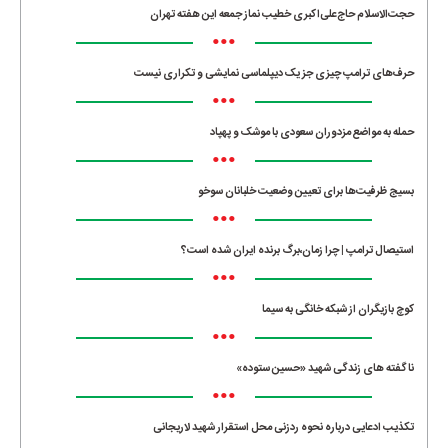
حجت‌الاسلام حاج‌علی‌اکبری خطیب نماز جمعه این هفته تهران
•••
حرف‌های ترامپ چیزی جز یک دیپلماسی نمایشی و تکراری نیست
•••
حمله به مواضع مزدوران سعودی با موشک و پهپاد
•••
بسیج ظرفیت‌ها برای تعیین وضعیت خلبانان سوخو
•••
استیصال ترامپ | چرا زمان،برگ برنده ایران شده است؟
•••
کوچ بازیگران از شبکه خانگی به سیما
•••
ناگفته های زندگی شهید «حسین ستوده»
•••
تکذیب ادعایی درباره نحوه ردزنی محل استقرار شهید لاریجانی