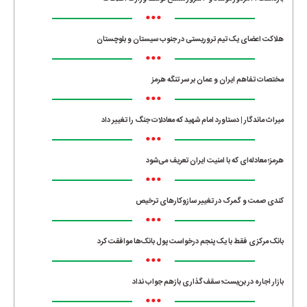
•••
هلاکت اعضای یک تیم تروریستی در جنوب سیستان و بلوچستان
•••
مختصات تفاهم ایران و عمان بر سر تنگه هرمز
•••
میراث ماندگار | دستاورد امام شهید که معادلات جنگ را تغییر داد
•••
هرمز؛ معادله‌ای که با امنیت ایران تعریف می‌شود
•••
کندی صمت و گمرک در تغییر سازوکارهای ترخیص
•••
بانک مرکزی فقط با یک‌ پنجم درخواست پول بانک‌ها موافقت کرد
•••
بازار اجاره در بن‌بست؛ سقف‌گذاری بازهم جواب نداد
•••