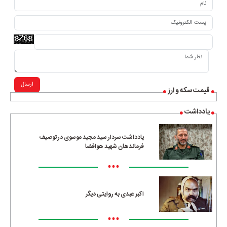
ارسال
قیمت سکه و ارز
یادداشت
یادداشت سردار سید مجید موسوی در توصیف
فرماندهان شهید هوافضا
•••
اکبر عبدی به روایتی دیگر
•••