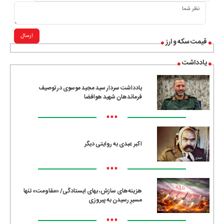
ارسال
قیمت سکه و ارز
یادداشت
یادداشت سردار سید مجید موسوی در توصیف
فرماندهان شهید هوافضا
•••
اکبر عبدی به روایتی دیگر
•••
هزینه‌های سازش، بهای ایستادگی/ «مقاومت» تنها
مسیرِ رسیدن به پیروزی
•••