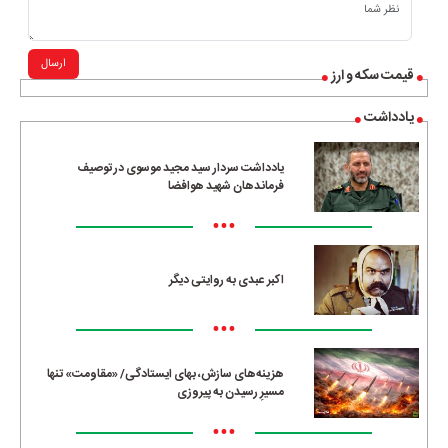
ارسال
قیمت سکه و ارز
یادداشت
یادداشت سردار سید مجید موسوی در توصیف
فرماندهان شهید هوافضا
•••
اکبر عبدی به روایتی دیگر
•••
هزینه‌های سازش، بهای ایستادگی/ «مقاومت» تنها
مسیرِ رسیدن به پیروزی
•••