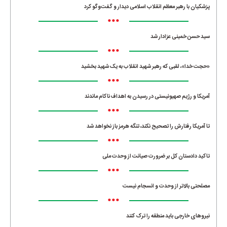
پزشکیان با رهبر معظم انقلاب اسلامی دیدار و گفت‌وگو کرد
•••
سید حسن خمینی عزادار شد
•••
«حجت خدا»، لقبی که رهبر شهید انقلاب به یک شهید بخشید
•••
آمریکا و رژیم صهیونیستی در رسیدن به اهداف ناکام ماندند
•••
تا آمریکا رفتارش را تصحیح نکند، تنگه هرمز باز نخواهد شد
•••
تاکید دادستان کل بر ضرورت صیانت از وحدت ملی
•••
مصلحتی بالاتر از وحدت و انسجام نیست
•••
نیروهای خارجی باید منطقه را ترک کنند