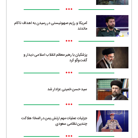
•••
آمریکا و رژیم صهیونیستی در رسیدن به اهداف ناکام
ماندند
•••
پزشکیان با رهبر معظم انقلاب اسلامی دیدار و
گفت‌وگو کرد
•••
سید حسن خمینی عزادار شد
•••
جزئیات عملیات مهم ارتش یمن در المخا؛ هلاکت
چندین نظامی سعودی
•••