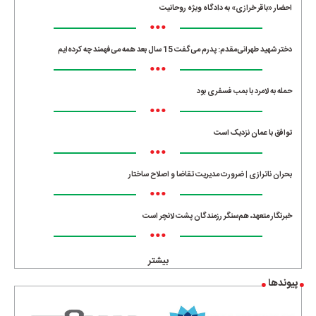
احضار «باقر خرازی» به دادگاه ویژه روحانیت
•••
دختر شهید طهرانی‌مقدم: پدرم می‌گفت 15 سال بعد همه می‌فهمند چه کرده‌ایم
•••
حمله به لامرد با بمب فسفری بود
•••
توافق با عمان نزدیک است
•••
بحران ناترازی | ضرورت مدیریت تقاضا و اصلاح ساختار
•••
خبرنگار متعهد، هم‌سنگر رزمندگان پشت لانچر است
•••
بیشتر
پیوندها