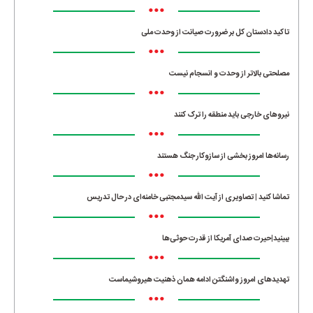
•••
تاکید دادستان کل بر ضرورت صیانت از وحدت ملی
•••
مصلحتی بالاتر از وحدت و انسجام نیست
•••
نیروهای خارجی باید منطقه را ترک کنند
•••
رسانه‌ها امروز بخشی از سازوکار جنگ هستند
•••
تماشا کنید | تصاویری از آیت الله سیدمجتبی خامنه‌ای در حال تدریس
•••
ببینید|حیرت صدای آمریکا از قدرت حوثی‌ها
•••
تهدیدهای امروز واشنگتن ادامه همان ذهنیت هیروشیماست
•••