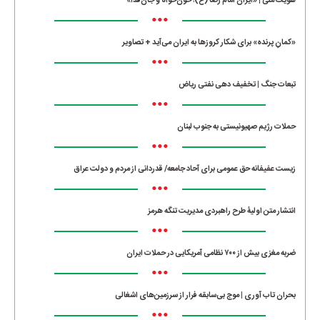
هویت ملی | «ایران امام رضا (ع)؛ خون‌خواه و جان‌فدا»
•••
«کمانِ پرنده» برای شکار کروزها به ایران می‌آید + تصاویر
•••
تبعات جنگ | تخفیف دهی نفتی ریاض
•••
حملات رژیم صهیونیستی به جنوب لبنان
•••
زیست عفیفانه حق عمومی برای آحاد جامعه/ قدردانی از مردم و دولت عراق
•••
انتشار متن اولیۀ طرح راهبردی مدیریت تنگه هرمز
•••
ضربه مغزی بیش از ۷۰۰ نظامی آمریکایی در حملات ایران
•••
بحران تاب آوری | موج بی‌سابقه فرار از سرزمین‌های اشغالی
•••