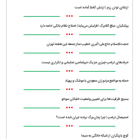
ارتقای توان رزم | ارتش کاملا آماده است
•••
پزشکیان: مبلغ کالابرگ افزایش می‌یابد/ اصلاح نظام بانکی ادامه دارد
•••
حجت‌الاسلام حاج‌علی‌اکبری خطیب نماز جمعه این هفته تهران
•••
حرف‌های ترامپ چیزی جز یک دیپلماسی نمایشی و تکراری نیست
•••
حمله به مواضع مزدوران سعودی با موشک و پهپاد
•••
بسیج ظرفیت‌ها برای تعیین وضعیت خلبانان سوخو
•••
استیصال ترامپ | چرا زمان،برگ برنده ایران شده است؟
•••
کوچ بازیگران از شبکه خانگی به سیما