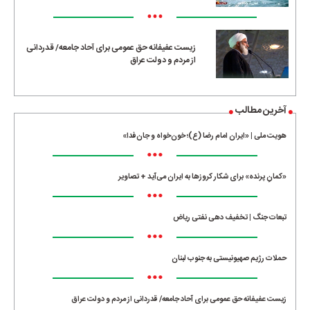
•••
زیست عفیفانه حق عمومی برای آحاد جامعه/ قدردانی
از مردم و دولت عراق
آخرین مطالب
هویت ملی | «ایران امام رضا (ع)؛ خون‌خواه و جان‌فدا»
•••
«کمانِ پرنده» برای شکار کروزها به ایران می‌آید + تصاویر
•••
تبعات جنگ | تخفیف دهی نفتی ریاض
•••
حملات رژیم صهیونیستی به جنوب لبنان
•••
زیست عفیفانه حق عمومی برای آحاد جامعه/ قدردانی از مردم و دولت عراق