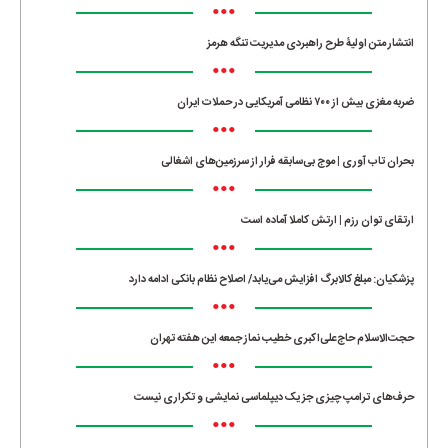
•••
انتشار متن اولیۀ طرح راهبردی مدیریت تنگه هرمز
•••
ضربه مغزی بیش از ۷۰۰ نظامی آمریکایی در حملات ایران
•••
بحران تاب آوری | موج بی‌سابقه فرار از سرزمین‌های اشغالی
•••
ارتقای توان رزم | ارتش کاملا آماده است
•••
پزشکیان: مبلغ کالابرگ افزایش می‌یابد/ اصلاح نظام بانکی ادامه دارد
•••
حجت‌الاسلام حاج‌علی‌اکبری خطیب نماز جمعه این هفته تهران
•••
حرف‌های ترامپ چیزی جز یک دیپلماسی نمایشی و تکراری نیست
•••