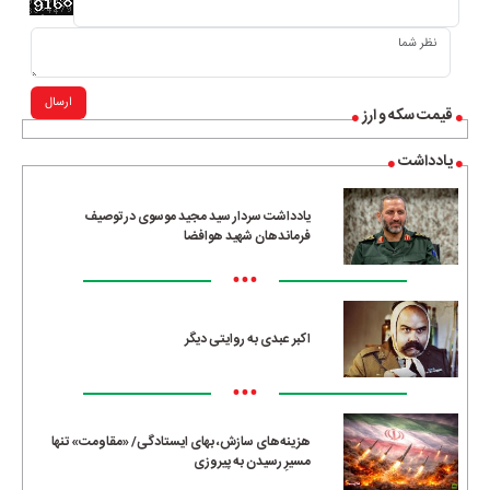
ارسال
قیمت سکه و ارز
یادداشت
یادداشت سردار سید مجید موسوی در توصیف
فرماندهان شهید هوافضا
•••
اکبر عبدی به روایتی دیگر
•••
هزینه‌های سازش، بهای ایستادگی/ «مقاومت» تنها
مسیرِ رسیدن به پیروزی