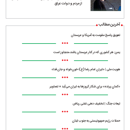
از مردم و دولت عراق
آخرین مطالب
تعویق پاسخ مقومت به آمریکا و عربستان
•••
یمن: هر کشوری که در کنار عربستان باشد، متجاوز است
•••
هویت ملی | «ایران امام رضا (ع)؛ خون‌خواه و جان‌فدا»
•••
«کمانِ پرنده» برای شکار کروزها به ایران می‌آید + تصاویر
•••
تبعات جنگ | تخفیف دهی نفتی ریاض
•••
حملات رژیم صهیونیستی به جنوب لبنان
•••