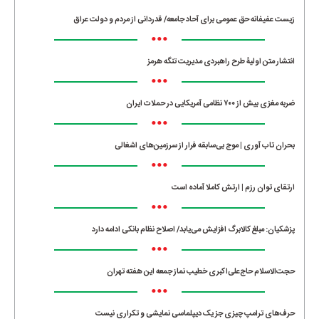
زیست عفیفانه حق عمومی برای آحاد جامعه/ قدردانی از مردم و دولت عراق
•••
انتشار متن اولیۀ طرح راهبردی مدیریت تنگه هرمز
•••
ضربه مغزی بیش از ۷۰۰ نظامی آمریکایی در حملات ایران
•••
بحران تاب آوری | موج بی‌سابقه فرار از سرزمین‌های اشغالی
•••
ارتقای توان رزم | ارتش کاملا آماده است
•••
پزشکیان: مبلغ کالابرگ افزایش می‌یابد/ اصلاح نظام بانکی ادامه دارد
•••
حجت‌الاسلام حاج‌علی‌اکبری خطیب نماز جمعه این هفته تهران
•••
حرف‌های ترامپ چیزی جز یک دیپلماسی نمایشی و تکراری نیست