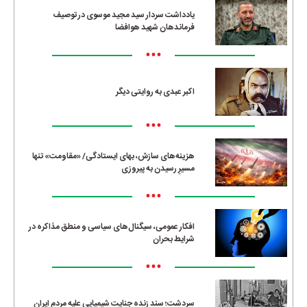
یادداشت سردار سید مجید موسوی در توصیف
فرماندهان شهید هوافضا
•••
اکبر عبدی به روایتی دیگر
•••
هزینه‌های سازش، بهای ایستادگی/ «مقاومت» تنها
مسیرِ رسیدن به پیروزی
•••
افکار عمومی، سیگنال‌های سیاسی و منطق مذاکره در
شرایط بحران
•••
سردشت؛ سند زنده جنایت شیمیایی علیه مردم ایران