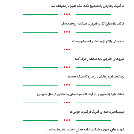
تا آمریکا رفتارش را تصحیح نکند، تنگه هرمز باز نخواهد شد
•••
تاکید دادستان کل بر ضرورت صیانت از وحدت ملی
•••
مصلحتی بالاتر از وحدت و انسجام نیست
•••
نیروهای خارجی باید منطقه را ترک کنند
•••
رسانه‌ها امروز بخشی از سازوکار جنگ هستند
•••
تماشا کنید | تصاویری از آیت الله سیدمجتبی خامنه‌ای در حال تدریس
•••
ببینید|حیرت صدای آمریکا از قدرت حوثی‌ها
•••
تهدیدهای امروز واشنگتن ادامه همان ذهنیت هیروشیماست