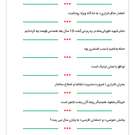
•••
احضار «باقر خرازی» به دادگاه ویژه روحانیت
•••
دختر شهید طهرانی‌مقدم: پدرم می‌گفت 15 سال بعد همه می‌فهمند چه کرده‌ایم
•••
حمله به لامرد با بمب فسفری بود
•••
توافق با عمان نزدیک است
•••
بحران ناترازی | ضرورت مدیریت تقاضا و اصلاح ساختار
•••
خبرنگار متعهد، هم‌سنگر رزمندگان پشت لانچر است
•••
پخش «موسی» و «سلمان فارسی» به پایان سال می رسد؟
•••