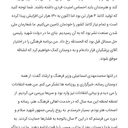
کند و هنرمندان باید احساس امنیت فردی داشته باشند. شما توجه کنید
که تولید کاغذ ۴ هزار تن بود اما اکنون به ۱۳۰ هزار تن افزایش پیدا کرده
است‌ و تمام نیاز کاغذ کشور را خودمان تامین می‌کنیم. ما شعارمان ملی
شدن صنعت نشر بود که به آن رسیدیم. بنای ما در دولت شهید رئیسی
حل مسائل قبل بود که الحمدلله رخ داد. من برنامه فرهنگی را در اختیار
آقای پزشکیان قرار داده‌ام و به دوستان کمک خواهیم کرد که انشالله
موفق شوند.
در انتها محمدمهدی اسماعیلی وزیر فرهنگ و ارشاد گفت: از همه
دوستان رسانه، خبرگزاری و روزنامه ها تشکر می کنم. من همه انتقادات
را می دیدم و برخی انتقادات نیز وارد بود و سریعا بررسی می کردیم. از
لحظه لحظه این سه سال که در خدمت اهالی فرهنگ، هنر، رسانه و
اصحاب هنر بودم، بسیار خرسندم. به روح رئیس جمهور شهید سلام و
دورد می فرستم که در این ۳ سال باتوجه به فشارها حمایت کردند. به
امید خدا دوستان بعد از ما این مسیر را با قوت ادامه دهند. ما نیز دعاگو