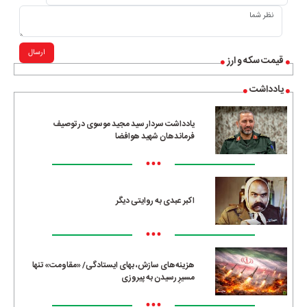
ارسال
قیمت سکه و ارز
یادداشت
یادداشت سردار سید مجید موسوی در توصیف
فرماندهان شهید هوافضا
•••
اکبر عبدی به روایتی دیگر
•••
هزینه‌های سازش، بهای ایستادگی/ «مقاومت» تنها
مسیرِ رسیدن به پیروزی
•••