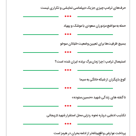
حرف‌های ترامپ چیزی جز یک دیپلماسی نمایشی و تکراری نیست
•••
حمله به مواضع مزدوران سعودی با موشک و پهپاد
•••
بسیج ظرفیت‌ها برای تعیین وضعیت خلبانان سوخو
•••
استیصال ترامپ | چرا زمان،برگ برنده ایران شده است؟
•••
کوچ بازیگران از شبکه خانگی به سیما
•••
ناگفته های زندگی شهید «حسین ستوده»
•••
تکذیب ادعایی درباره نحوه ردزنی محل استقرار شهید لاریجانی
•••
پرداخت عوارض واقع‌بینانه‌تر از ادامه بحران در هرمز است