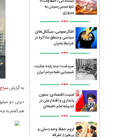
ایستادگی/ «مقاومت»
تنها مسیرِ رسیدن به
پیروزی
•••
افکار عمومی، سیگنال‌های
سیاسی و منطق مذاکره در
شرایط بحران
•••
سردشت؛ سند زنده جنایت
شیمیایی علیه مردم ایران
•••
به گزارش
سراج24
امنیت اقتصادی؛ ستون
پایداری و اقتدار ملی در
دیزنی دو میلیو
اندیشه امام خامنه‌ای
هم گفتم به چه د
•••
لزوم حفظ وحدت ملی و
پرهیز از تفرقه