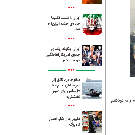
•••
ایران را تست نکنید!
جاده‌ی خشم ایران! +
فیلم
•••
ایران چگونه رؤسای
جمهور آمریکا را غافلگیر
کرده است؟
•••
سقوط در باتلاق | از
«برچینش نظام» تا
«التماس برای عبور
نفتکش»
 و به کودکانم
•••
تغییر زمان شارژ اعتبار
کالابرگ