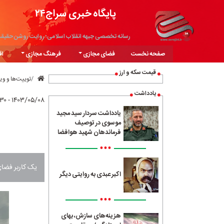
پایگاه خبری سراج۲۴
رسانه تخصصی جبهه انقلاب اسلامی؛ روایت روشن حقیق
صفحه نخست
فضای مجازی
فرهنگ مجازی
اق
قیمت سکه و ارز
توییت‌ها و و
یادداشت
۱۴۰۳/۰۵/۰۸ - ۱۵:۳۰
یادداشت سردار سید مجید
موسوی در توصیف
فرماندهان شهید هوافضا
•••
یک کاربر فضا
اکبر عبدی به روایتی دیگر
•••
هزینه‌های سازش، بهای