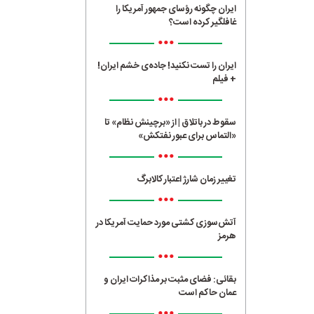
ایران چگونه رؤسای جمهور آمریکا را
غافلگیر کرده است؟
•••
ایران را تست نکنید! جاده‌ی خشم ایران!
+ فیلم
•••
سقوط در باتلاق | از «برچینش نظام» تا
«التماس برای عبور نفتکش»
•••
تغییر زمان شارژ اعتبار کالابرگ
•••
آتش‌سوزی کشتی مورد حمایت آمریکا در
هرمز
•••
بقائی: فضای مثبت بر مذاکرات ایران و
عمان حاکم است